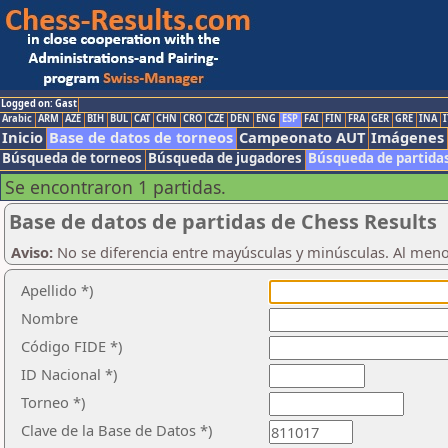
Logged on: Gast
Arabic
ARM
AZE
BIH
BUL
CAT
CHN
CRO
CZE
DEN
ENG
ESP
FAI
FIN
FRA
GER
GRE
INA
I
Inicio
Base de datos de torneos
Campeonato AUT
Imágenes
Búsqueda de torneos
Búsqueda de jugadores
Búsqueda de partida
Se encontraron 1 partidas.
Base de datos de partidas de Chess Results
Aviso:
No se diferencia entre mayúsculas y minúsculas. Al men
Apellido *)
Nombre
Código FIDE *)
ID Nacional *)
Torneo *)
Clave de la Base de Datos *)