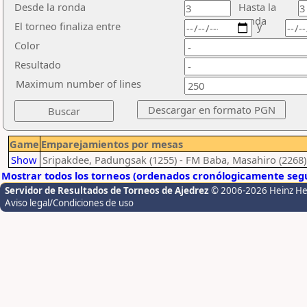
Desde la ronda
Hasta la
ronda
El torneo finaliza entre
y
Color
Resultado
Maximum number of lines
Game
Emparejamientos por mesas
Show
Sripakdee, Padungsak (1255) - FM Baba, Masahiro (2268)
Mostrar todos los torneos (ordenados cronólogicamente segú
Servidor de Resultados de Torneos de Ajedrez
© 2006-2026 Heinz H
Aviso legal/Condiciones de uso