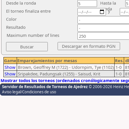
Desde la ronda
Hasta la
ronda
El torneo finaliza entre
y
Color
Resultado
Maximum number of lines
Game
Emparejamientos por mesas
Res.
d
Show
Brown, Geoffrey M (1722) - Udornpim, Tye (1102)
1-0
8
Show
Sripakdee, Padungsak (1255) - Saisud, Krit
1-0
8
Mostrar todos los torneos (ordenados cronólogicamente segú
Servidor de Resultados de Torneos de Ajedrez
© 2006-2026 Heinz H
Aviso legal/Condiciones de uso