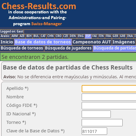
Logged on: Gast
Arabic
ARM
AZE
BIH
BUL
CAT
CHN
CRO
CZE
DEN
ENG
ESP
FAI
FIN
FRA
GER
GRE
INA
I
Inicio
Base de datos de torneos
Campeonato AUT
Imágenes
Búsqueda de torneos
Búsqueda de jugadores
Búsqueda de partida
Se encontraron 2 partidas.
Base de datos de partidas de Chess Results
Aviso:
No se diferencia entre mayúsculas y minúsculas. Al men
Apellido *)
Nombre
Código FIDE *)
ID Nacional *)
Torneo *)
Clave de la Base de Datos *)