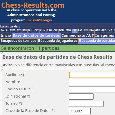
Logged on: Gast
Arabic
ARM
AZE
BIH
BUL
CAT
CHN
CRO
CZE
DEN
ENG
ESP
FAI
FIN
FRA
GER
GRE
INA
I
Inicio
Base de datos de torneos
Campeonato AUT
Imágenes
Búsqueda de torneos
Búsqueda de jugadores
Búsqueda de partida
Se encontraron 11 partidas.
Base de datos de partidas de Chess Results
Aviso:
No se diferencia entre mayúsculas y minúsculas. Al men
Apellido *)
Nombre
Código FIDE *)
ID Nacional *)
Torneo *)
Clave de la Base de Datos *)