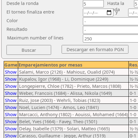
Desde la ronda
Hasta la
ronda
El torneo finaliza entre
y
Color
Resultado
Maximum number of lines
Game
Emparejamientos por mesas
Res
Show
Salami, Marco (2126) - Mahiouz, Oualid (2074)
½-½
Show
Kupalov, Igor (1968) - Li, Dominique (2249)
½-½
Show
Longepierre, Chloe (1782) - Prieto, Marcos (1808)
½-½
Show
Weber, Francois (1684) - Alissa, Nikola (1649)
0-1
Show
Ruiz, Jose (2003) - Wehrli, Tobias (1823)
1-0
Show
Noel, Lucien (1474) - Amos, Leo (1841)
1-0
Show
Marcacci, Anthony (1802) - Aouissi, Mohamed (1664)
1-0
Show
Belet, Yves (1664) - Favey, Theo (1501)
0-1
Show
Delay, Isabelle (1379) - Solari, Matteo (1665)
½-½
Show
Carasso, Guillaume - Jegge, Arthur (1519)
0-1