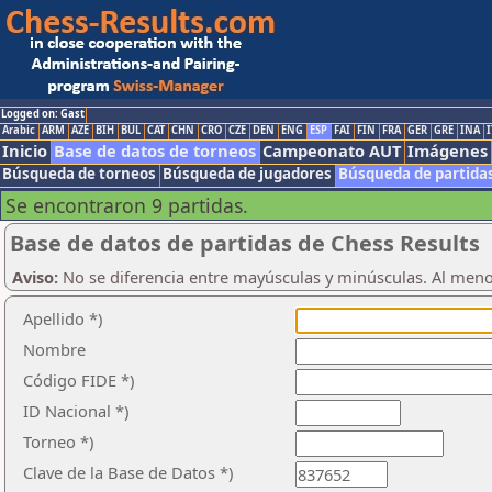
Logged on: Gast
Arabic
ARM
AZE
BIH
BUL
CAT
CHN
CRO
CZE
DEN
ENG
ESP
FAI
FIN
FRA
GER
GRE
INA
I
Inicio
Base de datos de torneos
Campeonato AUT
Imágenes
Búsqueda de torneos
Búsqueda de jugadores
Búsqueda de partida
Se encontraron 9 partidas.
Base de datos de partidas de Chess Results
Aviso:
No se diferencia entre mayúsculas y minúsculas. Al men
Apellido *)
Nombre
Código FIDE *)
ID Nacional *)
Torneo *)
Clave de la Base de Datos *)