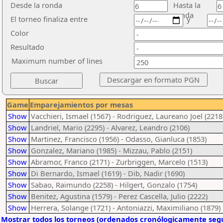
Desde la ronda
Hasta la
ronda
El torneo finaliza entre
y
Color
Resultado
Maximum number of lines
Game
Emparejamientos por mesas
Show
Vacchieri, Ismael (1567) - Rodriguez, Laureano Joel (2218
Show
Landriel, Mario (2295) - Alvarez, Leandro (2106)
Show
Martinez, Francisco (1956) - Odasso, Gianluca (1853)
Show
Gonzalez, Mariano (1985) - Mizzau, Pablo (2151)
Show
Abramor, Franco (2171) - Zurbriggen, Marcelo (1513)
Show
Di Bernardo, Ismael (1619) - Dib, Nadir (1690)
Show
Sabao, Raimundo (2258) - Hilgert, Gonzalo (1754)
Show
Benitez, Agustina (1579) - Perez Cascella, Julio (2222)
Show
Herrera, Solange (1721) - Antoniazzi, Maximiliano (1879)
Mostrar todos los torneos (ordenados cronólogicamente segú