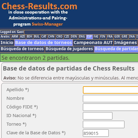
Logged on: Gast
Arabic
ARM
AZE
BIH
BUL
CAT
CHN
CRO
CZE
DEN
ENG
ESP
FAI
FIN
FRA
GER
GRE
INA
I
Inicio
Base de datos de torneos
Campeonato AUT
Imágenes
Búsqueda de torneos
Búsqueda de jugadores
Búsqueda de partida
Se encontraron 2 partidas.
Base de datos de partidas de Chess Results
Aviso:
No se diferencia entre mayúsculas y minúsculas. Al men
Apellido *)
Nombre
Código FIDE *)
ID Nacional *)
Torneo *)
Clave de la Base de Datos *)