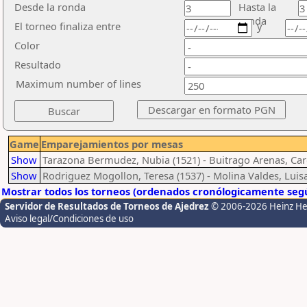
Desde la ronda
Hasta la
ronda
El torneo finaliza entre
y
Color
Resultado
Maximum number of lines
Game
Emparejamientos por mesas
Show
Tarazona Bermudez, Nubia (1521) - Buitrago Arenas, Car
Show
Rodriguez Mogollon, Teresa (1537) - Molina Valdes, Luis
Mostrar todos los torneos (ordenados cronólogicamente segú
Servidor de Resultados de Torneos de Ajedrez
© 2006-2026 Heinz H
Aviso legal/Condiciones de uso