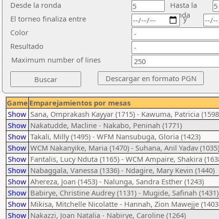
Desde la ronda
Hasta la
ronda
El torneo finaliza entre
y
Color
Resultado
Maximum number of lines
Game
Emparejamientos por mesas
Show
Sana, Omprakash Kayyar (1715) - Kawuma, Patricia (1598
Show
Nakatudde, Macline - Nakabo, Peninah (1771)
Show
Takali, Milly (1495) - WFM Nansubuga, Gloria (1423)
Show
WCM Nakanyike, Maria (1470) - Suhana, Anil Yadav (1035
Show
Fantalis, Lucy Nduta (1165) - WCM Ampaire, Shakira (163
Show
Nabaggala, Vanessa (1336) - Ndagire, Mary Kevin (1440)
Show
Ahereza, Joan (1453) - Nalunga, Sandra Esther (1243)
Show
Babirye, Christine Audrey (1131) - Mugide, Safinah (1431)
Show
Mikisa, Mitchelle Nicolatte - Hannah, Zion Mawejje (1403
Show
Nakazzi, Joan Natalia - Nabirye, Caroline (1264)