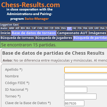
Logged on: Gast
Arabic
ARM
AZE
BIH
BUL
CAT
CHN
CRO
CZE
DEN
ENG
ESP
FAI
FIN
FRA
GER
GRE
INA
I
Inicio
Base de datos de torneos
Campeonato AUT
Imágenes
Búsqueda de torneos
Búsqueda de jugadores
Búsqueda de partida
Se encontraron 15 partidas.
Base de datos de partidas de Chess Results
Aviso:
No se diferencia entre mayúsculas y minúsculas. Al men
Apellido *)
Nombre
Código FIDE *)
ID Nacional *)
Torneo *)
Clave de la Base de Datos *)