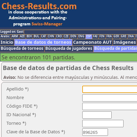
Logged on: Gast
Arabic
ARM
AZE
BIH
BUL
CAT
CHN
CRO
CZE
DEN
ENG
ESP
FAI
FIN
FRA
GER
GRE
INA
I
Inicio
Base de datos de torneos
Campeonato AUT
Imágenes
Búsqueda de torneos
Búsqueda de jugadores
Búsqueda de partida
Se encontraron 101 partidas.
Base de datos de partidas de Chess Results
Aviso:
No se diferencia entre mayúsculas y minúsculas. Al men
Apellido *)
Nombre
Código FIDE *)
ID Nacional *)
Torneo *)
Clave de la Base de Datos *)