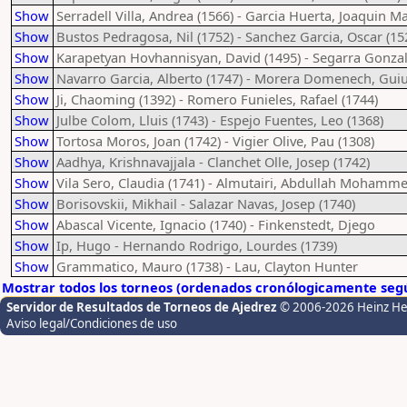
Show
Serradell Villa, Andrea (1566) - Garcia Huerta, Joaquin Ma
Show
Bustos Pedragosa, Nil (1752) - Sanchez Garcia, Oscar (15
Show
Karapetyan Hovhannisyan, David (1495) - Segarra Gonzale
Show
Navarro Garcia, Alberto (1747) - Morera Domenech, Guiu
Show
Ji, Chaoming (1392) - Romero Funieles, Rafael (1744)
Show
Julbe Colom, Lluis (1743) - Espejo Fuentes, Leo (1368)
Show
Tortosa Moros, Joan (1742) - Vigier Olive, Pau (1308)
Show
Aadhya, Krishnavajjala - Clanchet Olle, Josep (1742)
Show
Vila Sero, Claudia (1741) - Almutairi, Abdullah Mohamm
Show
Borisovskii, Mikhail - Salazar Navas, Josep (1740)
Show
Abascal Vicente, Ignacio (1740) - Finkenstedt, Djego
Show
Ip, Hugo - Hernando Rodrigo, Lourdes (1739)
Show
Grammatico, Mauro (1738) - Lau, Clayton Hunter
Mostrar todos los torneos (ordenados cronólogicamente segú
Servidor de Resultados de Torneos de Ajedrez
© 2006-2026 Heinz H
Aviso legal/Condiciones de uso