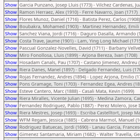
Show
Garcia Punzano, Josep Lluis (1773) - Vilchez Cardenas, J
Show
Ramon Herraez, Alex (1910) - Ferre Navarro, Joan (1717)
Show
Flores Munoz, Daniel (1716) - Batista Perez, Carlos (1908)
Show
Boubakra, Mohamed (1903) - Martinez Hernandez, Emili 
Show
Sanchez Viana, Jordi (1716) - Daguro Dasalla, Armando (
Show
Costa Trave, Jaume (1901) - Lam, Ying Long Michael (171
Show
Pascual Gonzalez-Novelles, David (1711) - Barbany Vellve
Show
Miro Fonollosa, Lluis (1899) - Arjona Bereza, Ivan (1708)
Show
Hosadam Canals, Pau (1707) - Castano Jimenez, Andreu (
Show
Riera Danes, Manel (1897) - Delgado Fernandez, Luis (17
Show
Rojas Fernandez, Andres (1894) - Lopez Arjona, Emilio (1
Show
Pons Gramage, Toni (1703) - Fernandez Egea, Andres (18
Show
Esteve Cantero, Marc (1888) - Casali Mata, Kevin (1699)
Show
Riera Miralles, Vicente Julian (1695) - Medina Zamora, Ca
Show
Fernandez Rodriguez, Pablo (1887) - Perez Molero, Jose 
Show
Riera Mestres, Josep (1693) - Escriba Castelltort, Josep Ma
Show
WFM Regam, Jessica (1885) - Cabrera Marmol, Manuel (1
Show
Rodriguez Batuecas, Jordi (1690) - Lanau Garcia, Frances
Show
Gimenez Santamaria, Miriam (1682) - Walter Travella, G