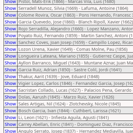
Show
Pistol, Mats-Erik (1866) - Marcas Vila, Luis (1680)
Show
Serradell Munoz, Silvia (1669) - Lafuma, Antoine (1864)
Show
Colome Rovira, Oscar (1863) - Pons Hernando, Francesc X
Show
Garcia Quevedo, Jose (1860) - Blanch Ripoll, Xavier (1662)
Show
Rojo Serradilla, Alejandro (1660) - Lopez Manzano, Anton
Show
Poyato Ruiz, Fernando (1859) - Martin Sanchez, Antoni (1
Show
Sanchez Coves, Joan Josep (1659) - Campillo Lopez, Rica
Show
Lozon Urena, Xavier (1649) - Comas Molne, Pau (1856)
Show
Longueira Lateana, Mariano (1855) - Gutierrez Caspe, Ju
Show
Ayllon Barranco, Miguel (1643) - Muntane Aznar, Juan Ma
Show
Garcia Ruiz, Adrian (1850) - Sastre Colil, Jordi (1641)
Show
Thakur, Aarit (1639) - Jove, Eduard (1848)
Show
Vigier Lopez, Carlos (1846) - Fernandez Garcia, Josep (16
Show
Sacristan Collado, Lucas (1627) - Palacios Pena, Gerardo 
Show
Dolas, Aarush (1845) - Marzo Ruiz, Xavier (1626)
Show
Sales Artigas, Nil (1624) - Zlotchevsky, Nicole (1845)
Show
Bosch Garcia, Ivan (1844) - Cuthbert, Larissa (1621)
Show
Li, Leon (1621) - Infiesta Aguila, Agusti (1841)
Show
Carrey Abellan, Enric (1841) - Dominguez Diaz, Francisco
Show
Angulo Serrato, Josep (1837) - Hernandez Mediavilla, Juan