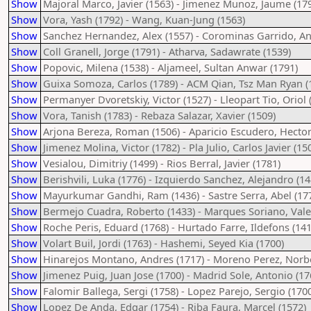
Show
Majoral Marco, Javier (1563) - Jimenez Munoz, Jaume (17
Show
Vora, Yash (1792) - Wang, Kuan-Jung (1563)
Show
Sanchez Hernandez, Alex (1557) - Corominas Garrido, An
Show
Coll Granell, Jorge (1791) - Atharva, Sadawrate (1539)
Show
Popovic, Milena (1538) - Aljameel, Sultan Anwar (1791)
Show
Guixa Somoza, Carlos (1789) - ACM Qian, Tsz Man Ryan (
Show
Permanyer Dvoretskiy, Victor (1527) - Lleopart Tio, Oriol 
Show
Vora, Tanish (1783) - Rebaza Salazar, Xavier (1509)
Show
Arjona Bereza, Roman (1506) - Aparicio Escudero, Hector 
Show
Jimenez Molina, Victor (1782) - Pla Julio, Carlos Javier (15
Show
Vesialou, Dimitriy (1499) - Rios Berral, Javier (1781)
Show
Berishvili, Luka (1776) - Izquierdo Sanchez, Alejandro (14
Show
Mayurkumar Gandhi, Ram (1436) - Sastre Serra, Abel (17
Show
Bermejo Cuadra, Roberto (1433) - Marques Soriano, Vale
Show
Roche Peris, Eduard (1768) - Hurtado Farre, Ildefons (141
Show
Volart Buil, Jordi (1763) - Hashemi, Seyed Kia (1700)
Show
Hinarejos Montano, Andres (1717) - Moreno Perez, Norbe
Show
Jimenez Puig, Juan Jose (1700) - Madrid Sole, Antonio (17
Show
Falomir Ballega, Sergi (1758) - Lopez Parejo, Sergio (170
Show
Lopez De Anda, Edgar (1754) - Riba Faura, Marcel (1572)