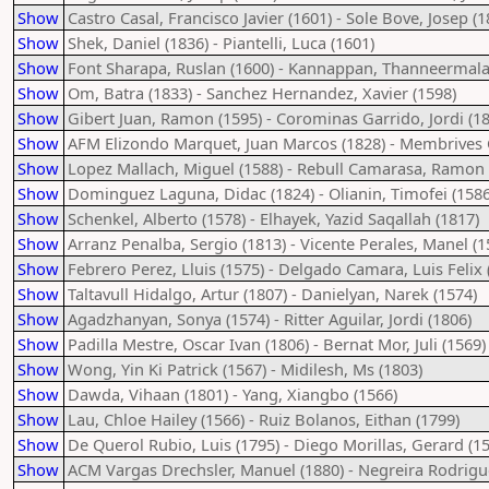
Show
Castro Casal, Francisco Javier (1601) - Sole Bove, Josep (1
Show
Shek, Daniel (1836) - Piantelli, Luca (1601)
Show
Font Sharapa, Ruslan (1600) - Kannappan, Thanneermalai
Show
Om, Batra (1833) - Sanchez Hernandez, Xavier (1598)
Show
Gibert Juan, Ramon (1595) - Corominas Garrido, Jordi (1
Show
AFM Elizondo Marquet, Juan Marcos (1828) - Membrives 
Show
Lopez Mallach, Miguel (1588) - Rebull Camarasa, Ramon 
Show
Dominguez Laguna, Didac (1824) - Olianin, Timofei (1586
Show
Schenkel, Alberto (1578) - Elhayek, Yazid Saqallah (1817)
Show
Arranz Penalba, Sergio (1813) - Vicente Perales, Manel (1
Show
Febrero Perez, Lluis (1575) - Delgado Camara, Luis Felix 
Show
Taltavull Hidalgo, Artur (1807) - Danielyan, Narek (1574)
Show
Agadzhanyan, Sonya (1574) - Ritter Aguilar, Jordi (1806)
Show
Padilla Mestre, Oscar Ivan (1806) - Bernat Mor, Juli (1569)
Show
Wong, Yin Ki Patrick (1567) - Midilesh, Ms (1803)
Show
Dawda, Vihaan (1801) - Yang, Xiangbo (1566)
Show
Lau, Chloe Hailey (1566) - Ruiz Bolanos, Eithan (1799)
Show
De Querol Rubio, Luis (1795) - Diego Morillas, Gerard (1
Show
ACM Vargas Drechsler, Manuel (1880) - Negreira Rodrigue