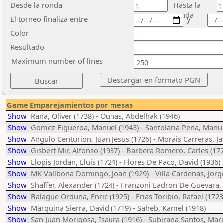
Desde la ronda
Hasta la
ronda
El torneo finaliza entre
y
Color
Resultado
Maximum number of lines
Game
Emparejamientos por mesas
Show
Rana, Oliver (1738) - Ounas, Abdelhak (1946)
Show
Gomez Figueroa, Manuel (1943) - Santolaria Pena, Manue
Show
Angulo Centurion, Juan Jesus (1726) - Morais Carreras, Ja
Show
Gisbert Mir, Alfonso (1937) - Barbera Romero, Carles (17
Show
Llopis Jordan, Lluis (1724) - Flores De Paco, David (1936)
Show
MK Vallbona Domingo, Joan (1929) - Villa Cardenas, Jorg
Show
Shaffer, Alexander (1724) - Franzoni Ladron De Guevara, 
Show
Balague Orduna, Enric (1925) - Frias Toribio, Rafael (1723
Show
Marquina Sierra, David (1719) - Saheb, Kamel (1918)
Show
San Juan Morigosa, Isaura (1916) - Subirana Santos, Marc