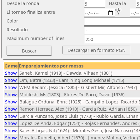
Desde la ronda
Hasta la
ronda
El torneo finaliza entre
y
Color
Resultado
Maximum number of lines
Game
Emparejamientos por mesas
Show
Saheb, Kamel (1918) - Dawda, Vihaan (1801)
Show
Om, Batra (1833) - Lam, Ying Long Michael (1715)
Show
WFM Regam, Jessica (1885) - Gisbert Mir, Alfonso (1937)
Show
Midilesh, Ms (1803) - Flores De Paco, David (1936)
Show
Balague Orduna, Enric (1925) - Campillo Lopez, Ricardo 
Show
Ramon Herraez, Alex (1910) - Garcia Ruiz, Adrian (1850)
Show
Garcia Punzano, Josep Lluis (1773) - Rubio Garcia, Ethan 
Show
Lopez De Anda, Edgar (1754) - Rojas Fernandez, Andres (
Show
Sales Artigas, Nil (1624) - Morales Gesti, Jose Narciso (14
Show
Morales Rubiella, Albert (1670) - Jimenez Molina, Victor (