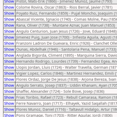
Show
Pistol, Mats-Erik (1866) - Jimenez Munoz, Jaume (1793)
Show
Colome Rovira, Oscar (1863) - Rios Berral, Javier (1781)
Show
Poyato Ruiz, Fernando (1859) - Pujal Moncho, Joaquim (1
Show
Abascal Vicente, Ignacio (1740) - Comas Molne, Pau (185
Show
Rana, Oliver (1738) - Muntane Aznar, Juan Manuel (1853)
Show
Angulo Centurion, Juan Jesus (1726) - Jove, Eduard (1848)
Show
Jimenez Puig, Juan Jose (1700) - Infiesta Aguila, Agusti (1
Show
Franzoni Ladron De Guevara, Enric (1926) - Clanchet Olle
Show
Ounas, Abdelhak (1946) - Santolaria Pena, Manuel (1733)
Show
Anglada Bigorda, Climent (1895) - Marquina Sierra, David
Show
Hernando Rodrigo, Lourdes (1739) - Fernandez Egea, An
Show
Llopis Jordan, Lluis (1724) - Walter Travella, German (187
Show
Vigier Lopez, Carlos (1846) - Martinez Hernandez, Emili (
Show
Flores Ordaz, Jorge De Jesus (1838) - Arjona Bereza, Ivan
Show
Angulo Serrato, Josep (1837) - Uddin Khanam, Ayan (1705
Show
Shaffer, Alexander (1724) - Sole Bove, Josep (1836)
Show
Frias Toribio, Rafael (1723) - Rebull Camarasa, Ramon (1
Show
Ferre Navarro, Joan (1717) - Elhayek, Yazid Saqallah (1817
Show
Flores Munoz, Daniel (1716) - Taltavull Hidalgo, Artur (18
Show
Pons Gramage, Toni (1703) - Ritter Aguilar, Jordi (1806)