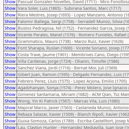
Show
Pascual Gonzalez-Novelles, David (1711) - Miro Fonollosa,
Show
Vara Soler, Luis (1865) - Subirana Santos, Marc (1717)
Show
Riera Mestres, Josep (1693) - Lopez Manzano, Antonio (1
Show
Falomir Ballega, Sergi (1758) - Serradell Munoz, Silvia (1
Show
Bustos Pedragosa, Nil (1752) - Fernandez Garcia, Josep (
Show
Vicente Perales, Manel (1576) - Romero Funieles, Rafael 
Show
Grammatico, Mauro (1738) - Marzo Ruiz, Xavier (1626)
Show
Font Sharapa, Ruslan (1600) - Vicente Soriano, Josep (177
Show
Costa Trave, Jaume (1901) - Membrives Cano, Diego (159
Show
Villa Cardenas, Jorge (1724) - Olianin, Timofei (1586)
Show
Sanchez Viana, Jordi (1716) - Bernat Mor, Juli (1569)
Show
Gibert Juan, Ramon (1595) - Delgado Fernandez, Luis (17
Show
Febrero Perez, Lluis (1575) - Lopez Arjona, Emilio (1705)
Show
Agadzhanyan, Sonya (1574) - Perez Molero, Jose Ignacio 
Show
Gimenez Santamaria, Miriam (1682) - ACM Qian, Tsz Man
Show
Wong, Yin Ki Patrick (1567) - Marcas Vila, Luis (1680)
Show
Majoral Marco, Javier (1563) - Castaneda Munoz, Antonio
Show
Rebaza Salazar, Xavier (1509) - Blanch Ripoll, Xavier (1662
Show
Guixa Somoza, Carlos (1789) - Escriba Castelltort, Josep 
Show
Lau, Clayton Hunter - Hernandez Mediavilla, Juan Jose (1