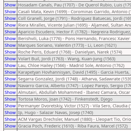
Show
Hosadam Canals, Pau (1707) - De Querol Rubio, Luis (179
Show
Casali Mata, Kevin (1699) - Corominas Garrido, Antonio (
Show
Coll Granell, Jorge (1791) - Rodriguez Batuecas, Jordi (16
Show
Riera Miralles, Vicente Julian (1695) - Aljameel, Sultan A
Show
Aparicio Escudero, Hector F. (1782) - Negreira Rodriguez,
Show
Berishvili, Luka (1776) - Pons Hernando, Francesc Xavier 
Show
Marques Soriano, Valentin (1773) - Li, Leon (1621)
Show
Roche Peris, Eduard (1768) - Danielyan, Narek (1574)
Show
Volart Buil, Jordi (1763) - Wang, Kuan-Jung (1563)
Show
Lau, Chloe Hailey (1566) - Madrid Sole, Antonio (1762)
Show
Karapetyan Hovhannisyan, David (1495) - Garcia Huerta, 
Show
Segarra Gonzalez, Jordi (1748) - Atharva, Sadawrate (153
Show
Navarro Garcia, Alberto (1747) - Lopez Parejo, Sergio (17
Show
Almutairi, Abdullah Mohammed - Ibanez Camara, Oscar 
Show
Tortosa Moros, Joan (1742) - Finkenstedt, Djego
Show
Permanyer Dvoretskiy, Victor (1527) - Vila Sero, Claudia (
Show
Ip, Hugo - Salazar Navas, Josep (1740)
Show
ACM Vargas Drechsler, Manuel (1880) - Lleopart Tio, Orio
Show
Gracia Poch, Frederic (1610) - Riba Faura, Marcel (1572)