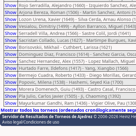
Show
Rojo Serradilla, Alejandro (1660) - Izquierdo Sanchez, Al
Show
Arjona Bereza, Roman (1506) - Martin Sanchez, Antoni (1
Show
Lozon Urena, Xavier (1649) - Silva Cerda, Arnau Alonso (
Show
Vesialou, Dimitriy (1499) - Ayllon Barranco, Miguel (1643)
Show
Serradell Villa, Andrea (1566) - Sastre Colil, Jordi (1641)
Show
Sacristan Collado, Lucas (1627) - Martimpe Burgues, Xavi
Show
Borisovskii, Mikhail - Cuthbert, Larissa (1621)
Show
Dominguez Diaz, Francisco (1614) - Sanchez Garcia, Osca
Show
Sanchez Hernandez, Alex (1557) - Lopez Mallach, Miguel 
Show
Hurtado Farre, Ildefons (1417) - Yang, Xiangbo (1566)
Show
Bermejo Cuadra, Roberto (1433) - Diego Morillas, Gerard
Show
Popovic, Milena (1538) - Hashemi, Seyed Kia (1700)
Show
Morera Domenech, Guiu (1493) - Castro Casal, Francisco 
Show
Pla Julio, Carlos Javier (1505) - Ji, Chaoming (1392)
Show
Mayurkumar Gandhi, Ram (1436) - Vigier Olive, Pau (130
Mostrar todos los torneos (ordenados cronólogicamente segú
Servidor de Resultados de Torneos de Ajedrez
© 2006-2026 Heinz H
Aviso legal/Condiciones de uso