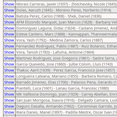
Show
Morais Carreras, Javier (1937) - Zlotchevsky, Nicole (1845)
Show
Dolas, Aarush (1845) - Moreno Perez, Norberto (1914)
Show
Batista Perez, Carlos (1908) - Shek, Daniel (1836)
Show
AFM Elizondo Marquet, Juan Marcos (1828) - Barbany Vell
Show
Dominguez Laguna, Didac (1824) - Castano Jimenez, And
Show
Esteve Cantero, Marc (1888) - Kannappan, Thanneermalai
Show
Vora, Yash (1792) - Medina Zamora, Carlos (1887)
Show
Fernandez Rodriguez, Pablo (1887) - Ruiz Bolanos, Eithan
Show
Vora, Tanish (1783) - Lafuma, Antoine (1864)
Show
Martinez Rodriguez, Jose Gregorio (1861) - Sastre Serra, 
Show
Garcia Quevedo, Jose (1860) - Julbe Colom, Lluis (1743)
Show
Thakur, Aarit (1639) - Perez Garcia, Francisco Jose (1857)
Show
Longueira Lateana, Mariano (1855) - Barbera Romero, Ca
Show
Barrado Jimenez, Elias (1700) - Palacios Pena, Gerardo (1
Show
Piantelli, Luca (1601) - Lanau Garcia, Francesc (1880)
Show
MK Vallbona Domingo, Joan (1929) - Carrey Abellan, Enri
Show
San Juan Morigosa, Isaura (1916) - Delgado Camara, Luis 
Show
Daguro Dasalla, Armando (1902) - Corominas Garrido, Jo
Show
Riera Danes, Manel (1897) - Padilla Mestre, Oscar Ivan (1