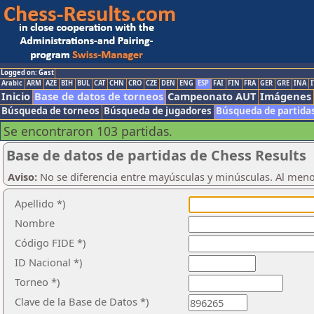
Logged on: Gast
Arabic
ARM
AZE
BIH
BUL
CAT
CHN
CRO
CZE
DEN
ENG
ESP
FAI
FIN
FRA
GER
GRE
INA
I
Inicio
Base de datos de torneos
Campeonato AUT
Imágenes
Búsqueda de torneos
Búsqueda de jugadores
Búsqueda de partida
Se encontraron 103 partidas.
Base de datos de partidas de Chess Results
Aviso:
No se diferencia entre mayúsculas y minúsculas. Al men
Apellido *)
Nombre
Código FIDE *)
ID Nacional *)
Torneo *)
Clave de la Base de Datos *)