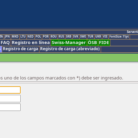
Servert
TA
JPN
MKD
LTU
NED
POL
POR
ROU
RUS
SRB
SVK
SWE
TUR
UKR
VIE
FontSize:11pt
FAQ
Registro en línea
Swiss-Manager
ÖSB
FIDE
s
Registro de carga
Registro de carga (abreviado)
os uno de los campos marcados con *) debe ser ingresado.