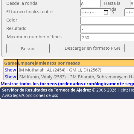
Desde la ronda
Hasta la
ronda
El torneo finaliza entre
y
Color
Resultado
Maximum number of lines
Game
Emparejamientos por mesas
Show
IM Muthaiah, AL (2454) - GM Li, Di (2567)
Show
GM Kunin, Vitaly (2563) - GM Bharath, Subramaniyam H 
Mostrar todos los torneos (ordenados cronólogicamente segú
Servidor de Resultados de Torneos de Ajedrez
© 2006-2026 Heinz H
Aviso legal/Condiciones de uso