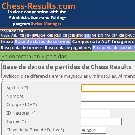
Logged on: Gast
Arabic
ARM
AZE
BIH
BUL
CAT
CHN
CRO
CZE
DEN
ENG
ESP
FAI
FIN
FRA
GER
GRE
INA
I
Inicio
Base de datos de torneos
Campeonato AUT
Imágenes
Búsqueda de torneos
Búsqueda de jugadores
Búsqueda de partida
Se encontraron 2 partidas.
Base de datos de partidas de Chess Results
Aviso:
No se diferencia entre mayúsculas y minúsculas. Al men
Apellido *)
Nombre
Código FIDE *)
ID Nacional *)
Torneo *)
Clave de la Base de Datos *)