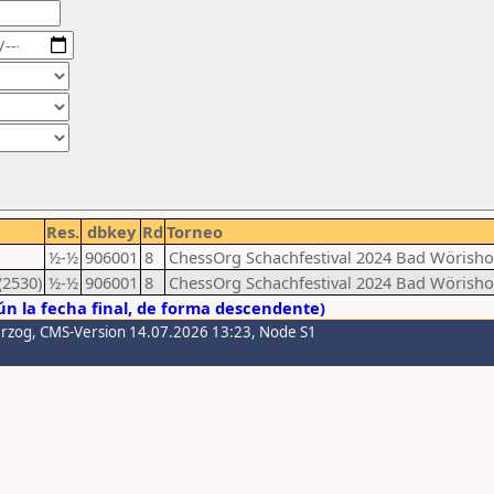
Res.
dbkey
Rd
Torneo
½-½
906001
8
ChessOrg Schachfestival 2024 Bad Wörisho
(2530)
½-½
906001
8
ChessOrg Schachfestival 2024 Bad Wörisho
n la fecha final, de forma descendente)
erzog
, CMS-Version 14.07.2026 13:23, Node S1