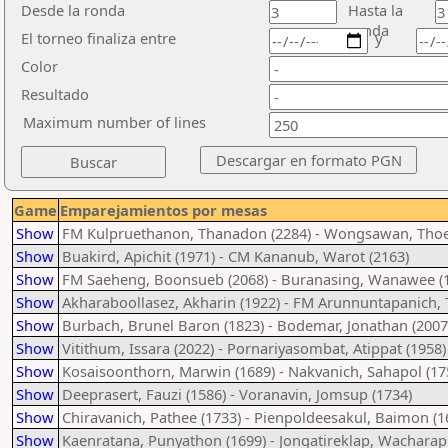
Desde la ronda
Hasta la
ronda
El torneo finaliza entre
y
Color
Resultado
Maximum number of lines
Game
Emparejamientos por mesas
Show
FM Kulpruethanon, Thanadon (2284) - Wongsawan, Thoe
Show
Buakird, Apichit (1971) - CM Kananub, Warot (2163)
Show
FM Saeheng, Boonsueb (2068) - Buranasing, Wanawee (
Show
Akharaboollasez, Akharin (1922) - FM Arunnuntapanich, T
Show
Burbach, Brunel Baron (1823) - Bodemar, Jonathan (2007
Show
Vitithum, Issara (2022) - Pornariyasombat, Atippat (1958)
Show
Kosaisoonthorn, Marwin (1689) - Nakvanich, Sahapol (17
Show
Deeprasert, Fauzi (1586) - Voranavin, Jomsup (1734)
Show
Chiravanich, Pathee (1733) - Pienpoldeesakul, Baimon (1
Show
Kaenratana, Punyathon (1699) - Jongatireklap, Wacharap