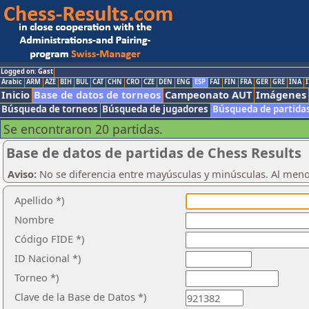
Logged on: Gast
Arabic
ARM
AZE
BIH
BUL
CAT
CHN
CRO
CZE
DEN
ENG
ESP
FAI
FIN
FRA
GER
GRE
INA
I
Inicio
Base de datos de torneos
Campeonato AUT
Imágenes
Búsqueda de torneos
Búsqueda de jugadores
Búsqueda de partida
Se encontraron 20 partidas.
Base de datos de partidas de Chess Results
Aviso:
No se diferencia entre mayúsculas y minúsculas. Al men
Apellido *)
Nombre
Código FIDE *)
ID Nacional *)
Torneo *)
Clave de la Base de Datos *)