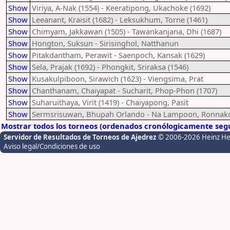
Show
Viriya, A-Nak (1554) - Keeratipong, Ukachoke (1692)
Show
Leeanant, Kraisit (1682) - Leksukhum, Torne (1461)
Show
Chimyam, Jakkawan (1505) - Tawankanjana, Dhi (1687)
Show
Hongton, Suksun - Sirisinghol, Natthanun
Show
Pitakdantham, Perawit - Saenpoch, Kansak (1629)
Show
Sela, Prajak (1692) - Phongkit, Sriraksa (1546)
Show
Kusakulpiboon, Sirawich (1623) - Viengsima, Prat
Show
Chanthanam, Chaiyapat - Sucharit, Phop-Phon (1707)
Show
Suharuithaya, Virit (1419) - Chaiyapong, Pasit
Show
Sermsrisuwan, Bhupah Orlando - Na Lampoon, Ronnak
Mostrar todos los torneos (ordenados cronólogicamente segú
Servidor de Resultados de Torneos de Ajedrez
© 2006-2026 Heinz H
Aviso legal/Condiciones de uso