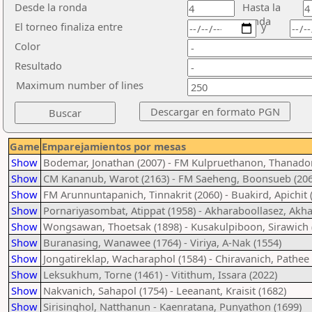
Desde la ronda
Hasta la
ronda
El torneo finaliza entre
y
Color
Resultado
Maximum number of lines
Game
Emparejamientos por mesas
Show
Bodemar, Jonathan (2007) - FM Kulpruethanon, Thanado
Show
CM Kananub, Warot (2163) - FM Saeheng, Boonsueb (206
Show
FM Arunnuntapanich, Tinnakrit (2060) - Buakird, Apichit 
Show
Pornariyasombat, Atippat (1958) - Akharaboollasez, Akha
Show
Wongsawan, Thoetsak (1898) - Kusakulpiboon, Sirawich 
Show
Buranasing, Wanawee (1764) - Viriya, A-Nak (1554)
Show
Jongatireklap, Wacharaphol (1584) - Chiravanich, Pathee 
Show
Leksukhum, Torne (1461) - Vitithum, Issara (2022)
Show
Nakvanich, Sahapol (1754) - Leeanant, Kraisit (1682)
Show
Sirisinghol, Natthanun - Kaenratana, Punyathon (1699)