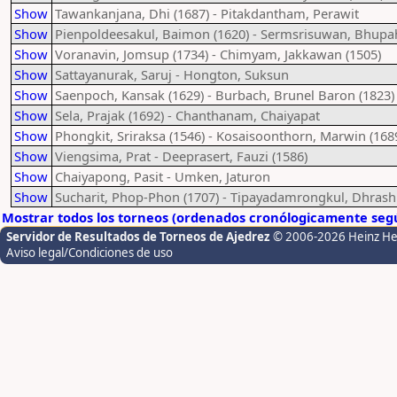
Show
Tawankanjana, Dhi (1687) - Pitakdantham, Perawit
Show
Pienpoldeesakul, Baimon (1620) - Sermsrisuwan, Bhupa
Show
Voranavin, Jomsup (1734) - Chimyam, Jakkawan (1505)
Show
Sattayanurak, Saruj - Hongton, Suksun
Show
Saenpoch, Kansak (1629) - Burbach, Brunel Baron (1823)
Show
Sela, Prajak (1692) - Chanthanam, Chaiyapat
Show
Phongkit, Sriraksa (1546) - Kosaisoonthorn, Marwin (168
Show
Viengsima, Prat - Deeprasert, Fauzi (1586)
Show
Chaiyapong, Pasit - Umken, Jaturon
Show
Sucharit, Phop-Phon (1707) - Tipayadamrongkul, Dhrash
Mostrar todos los torneos (ordenados cronólogicamente segú
Servidor de Resultados de Torneos de Ajedrez
© 2006-2026 Heinz H
Aviso legal/Condiciones de uso