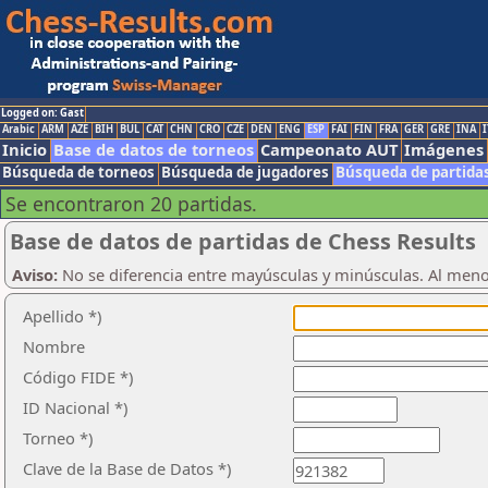
Logged on: Gast
Arabic
ARM
AZE
BIH
BUL
CAT
CHN
CRO
CZE
DEN
ENG
ESP
FAI
FIN
FRA
GER
GRE
INA
I
Inicio
Base de datos de torneos
Campeonato AUT
Imágenes
Búsqueda de torneos
Búsqueda de jugadores
Búsqueda de partida
Se encontraron 20 partidas.
Base de datos de partidas de Chess Results
Aviso:
No se diferencia entre mayúsculas y minúsculas. Al men
Apellido *)
Nombre
Código FIDE *)
ID Nacional *)
Torneo *)
Clave de la Base de Datos *)