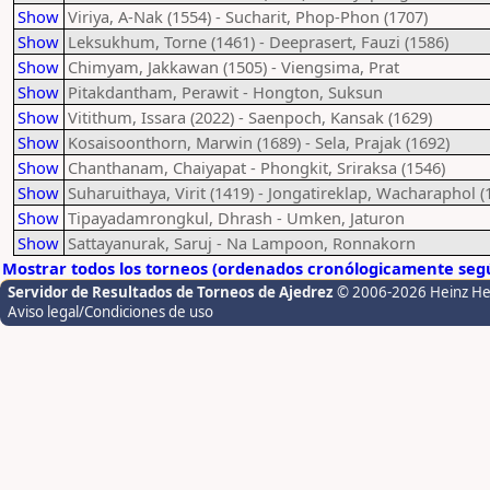
Show
Viriya, A-Nak (1554) - Sucharit, Phop-Phon (1707)
Show
Leksukhum, Torne (1461) - Deeprasert, Fauzi (1586)
Show
Chimyam, Jakkawan (1505) - Viengsima, Prat
Show
Pitakdantham, Perawit - Hongton, Suksun
Show
Vitithum, Issara (2022) - Saenpoch, Kansak (1629)
Show
Kosaisoonthorn, Marwin (1689) - Sela, Prajak (1692)
Show
Chanthanam, Chaiyapat - Phongkit, Sriraksa (1546)
Show
Suharuithaya, Virit (1419) - Jongatireklap, Wacharaphol (
Show
Tipayadamrongkul, Dhrash - Umken, Jaturon
Show
Sattayanurak, Saruj - Na Lampoon, Ronnakorn
Mostrar todos los torneos (ordenados cronólogicamente segú
Servidor de Resultados de Torneos de Ajedrez
© 2006-2026 Heinz H
Aviso legal/Condiciones de uso