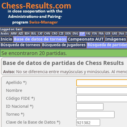
Logged on: Gast
Arabic
ARM
AZE
BIH
BUL
CAT
CHN
CRO
CZE
DEN
ENG
ESP
FAI
FIN
FRA
GER
GRE
INA
I
Inicio
Base de datos de torneos
Campeonato AUT
Imágenes
Búsqueda de torneos
Búsqueda de jugadores
Búsqueda de partida
Se encontraron 20 partidas.
Base de datos de partidas de Chess Results
Aviso:
No se diferencia entre mayúsculas y minúsculas. Al men
Apellido *)
Nombre
Código FIDE *)
ID Nacional *)
Torneo *)
Clave de la Base de Datos *)