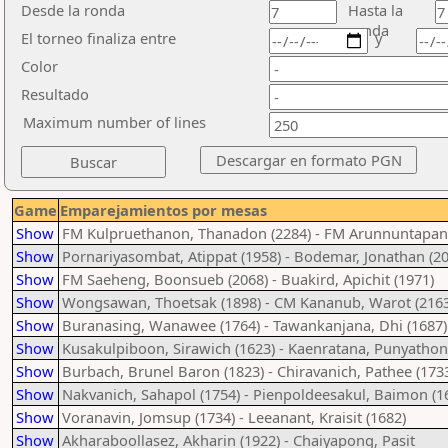
Desde la ronda
Hasta la
ronda
El torneo finaliza entre
y
Color
Resultado
Maximum number of lines
Game
Emparejamientos por mesas
Show
FM Kulpruethanon, Thanadon (2284) - FM Arunnuntapanic
Show
Pornariyasombat, Atippat (1958) - Bodemar, Jonathan (20
Show
FM Saeheng, Boonsueb (2068) - Buakird, Apichit (1971)
Show
Wongsawan, Thoetsak (1898) - CM Kananub, Warot (2163
Show
Buranasing, Wanawee (1764) - Tawankanjana, Dhi (1687)
Show
Kusakulpiboon, Sirawich (1623) - Kaenratana, Punyathon
Show
Burbach, Brunel Baron (1823) - Chiravanich, Pathee (173
Show
Nakvanich, Sahapol (1754) - Pienpoldeesakul, Baimon (1
Show
Voranavin, Jomsup (1734) - Leeanant, Kraisit (1682)
Show
Akharaboollasez, Akharin (1922) - Chaiyapong, Pasit