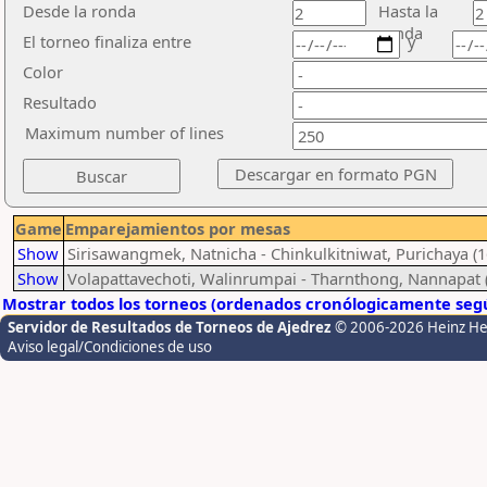
Desde la ronda
Hasta la
ronda
El torneo finaliza entre
y
Color
Resultado
Maximum number of lines
Game
Emparejamientos por mesas
Show
Sirisawangmek, Natnicha - Chinkulkitniwat, Purichaya (1
Show
Volapattavechoti, Walinrumpai - Tharnthong, Nannapat 
Mostrar todos los torneos (ordenados cronólogicamente segú
Servidor de Resultados de Torneos de Ajedrez
© 2006-2026 Heinz H
Aviso legal/Condiciones de uso