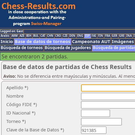
Logged on: Gast
Arabic
ARM
AZE
BIH
BUL
CAT
CHN
CRO
CZE
DEN
ENG
ESP
FAI
FIN
FRA
GER
GRE
INA
I
Inicio
Base de datos de torneos
Campeonato AUT
Imágenes
Búsqueda de torneos
Búsqueda de jugadores
Búsqueda de partida
Se encontraron 2 partidas.
Base de datos de partidas de Chess Results
Aviso:
No se diferencia entre mayúsculas y minúsculas. Al men
Apellido *)
Nombre
Código FIDE *)
ID Nacional *)
Torneo *)
Clave de la Base de Datos *)