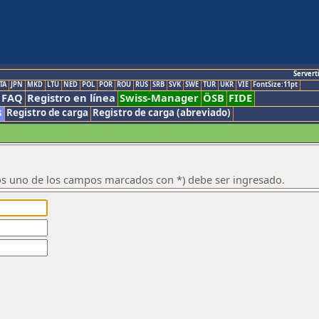
Servert
TA
JPN
MKD
LTU
NED
POL
POR
ROU
RUS
SRB
SVK
SWE
TUR
UKR
VIE
FontSize:11pt
FAQ
Registro en línea
Swiss-Manager
ÖSB
FIDE
s
Registro de carga
Registro de carga (abreviado)
os uno de los campos marcados con *) debe ser ingresado.