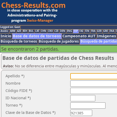
Logged on: Gast
Arabic
ARM
AZE
BIH
BUL
CAT
CHN
CRO
CZE
DEN
ENG
ESP
FAI
FIN
FRA
GER
GRE
INA
I
Inicio
Base de datos de torneos
Campeonato AUT
Imágenes
Búsqueda de torneos
Búsqueda de jugadores
Búsqueda de partida
Se encontraron 2 partidas.
Base de datos de partidas de Chess Results
Aviso:
No se diferencia entre mayúsculas y minúsculas. Al men
Apellido *)
Nombre
Código FIDE *)
ID Nacional *)
Torneo *)
Clave de la Base de Datos *)