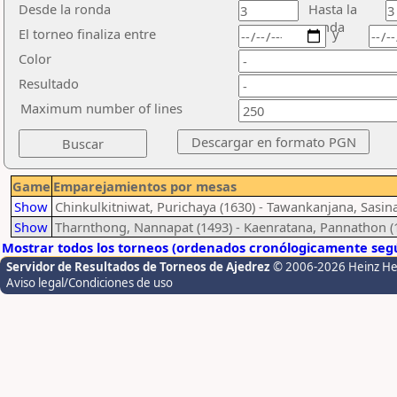
Desde la ronda
Hasta la
ronda
El torneo finaliza entre
y
Color
Resultado
Maximum number of lines
Game
Emparejamientos por mesas
Show
Chinkulkitniwat, Purichaya (1630) - Tawankanjana, Sasina
Show
Tharnthong, Nannapat (1493) - Kaenratana, Pannathon (
Mostrar todos los torneos (ordenados cronólogicamente segú
Servidor de Resultados de Torneos de Ajedrez
© 2006-2026 Heinz H
Aviso legal/Condiciones de uso