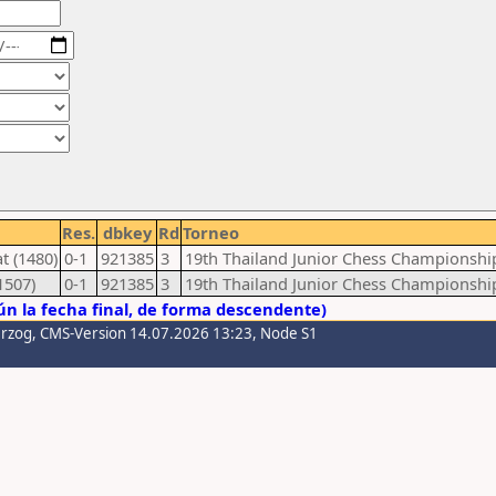
Res.
dbkey
Rd
Torneo
t (1480)
0-1
921385
3
19th Thailand Junior Chess Championshi
1507)
0-1
921385
3
19th Thailand Junior Chess Championshi
n la fecha final, de forma descendente)
erzog
, CMS-Version 14.07.2026 13:23, Node S1