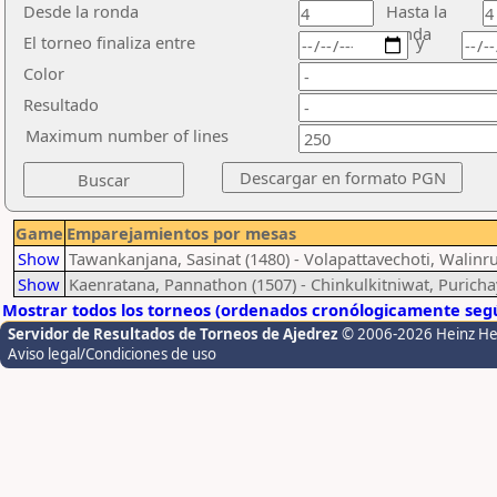
Desde la ronda
Hasta la
ronda
El torneo finaliza entre
y
Color
Resultado
Maximum number of lines
Game
Emparejamientos por mesas
Show
Tawankanjana, Sasinat (1480) - Volapattavechoti, Walin
Show
Kaenratana, Pannathon (1507) - Chinkulkitniwat, Puricha
Mostrar todos los torneos (ordenados cronólogicamente segú
Servidor de Resultados de Torneos de Ajedrez
© 2006-2026 Heinz H
Aviso legal/Condiciones de uso