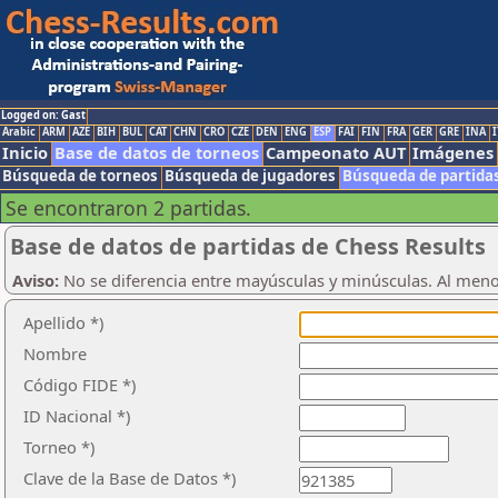
Logged on: Gast
Arabic
ARM
AZE
BIH
BUL
CAT
CHN
CRO
CZE
DEN
ENG
ESP
FAI
FIN
FRA
GER
GRE
INA
I
Inicio
Base de datos de torneos
Campeonato AUT
Imágenes
Búsqueda de torneos
Búsqueda de jugadores
Búsqueda de partida
Se encontraron 2 partidas.
Base de datos de partidas de Chess Results
Aviso:
No se diferencia entre mayúsculas y minúsculas. Al men
Apellido *)
Nombre
Código FIDE *)
ID Nacional *)
Torneo *)
Clave de la Base de Datos *)