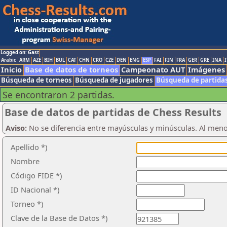
Logged on: Gast
Arabic
ARM
AZE
BIH
BUL
CAT
CHN
CRO
CZE
DEN
ENG
ESP
FAI
FIN
FRA
GER
GRE
INA
I
Inicio
Base de datos de torneos
Campeonato AUT
Imágenes
Búsqueda de torneos
Búsqueda de jugadores
Búsqueda de partida
Se encontraron 2 partidas.
Base de datos de partidas de Chess Results
Aviso:
No se diferencia entre mayúsculas y minúsculas. Al men
Apellido *)
Nombre
Código FIDE *)
ID Nacional *)
Torneo *)
Clave de la Base de Datos *)