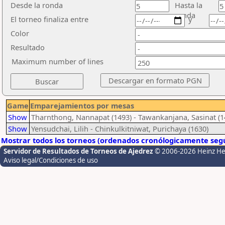
Desde la ronda
Hasta la
ronda
El torneo finaliza entre
y
Color
Resultado
Maximum number of lines
Game
Emparejamientos por mesas
Show
Tharnthong, Nannapat (1493) - Tawankanjana, Sasinat (1
Show
Yensudchai, Lilih - Chinkulkitniwat, Purichaya (1630)
Mostrar todos los torneos (ordenados cronólogicamente segú
Servidor de Resultados de Torneos de Ajedrez
© 2006-2026 Heinz H
Aviso legal/Condiciones de uso