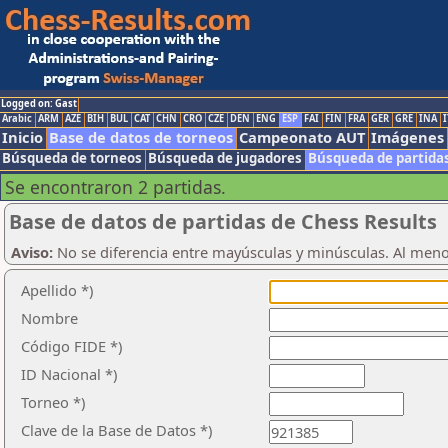
Logged on: Gast
Arabic
ARM
AZE
BIH
BUL
CAT
CHN
CRO
CZE
DEN
ENG
ESP
FAI
FIN
FRA
GER
GRE
INA
I
Inicio
Base de datos de torneos
Campeonato AUT
Imágenes
Búsqueda de torneos
Búsqueda de jugadores
Búsqueda de partida
Se encontraron 2 partidas.
Base de datos de partidas de Chess Results
Aviso:
No se diferencia entre mayúsculas y minúsculas. Al men
Apellido *)
Nombre
Código FIDE *)
ID Nacional *)
Torneo *)
Clave de la Base de Datos *)