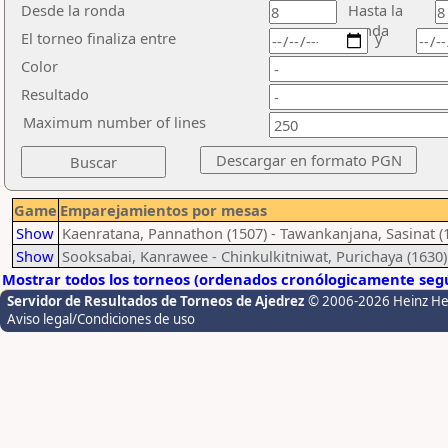
Desde la ronda
Hasta la
ronda
El torneo finaliza entre
y
Color
Resultado
Maximum number of lines
Game
Emparejamientos por mesas
Show
Kaenratana, Pannathon (1507) - Tawankanjana, Sasinat (
Show
Sooksabai, Kanrawee - Chinkulkitniwat, Purichaya (1630)
Mostrar todos los torneos (ordenados cronólogicamente segú
Servidor de Resultados de Torneos de Ajedrez
© 2006-2026 Heinz H
Aviso legal/Condiciones de uso