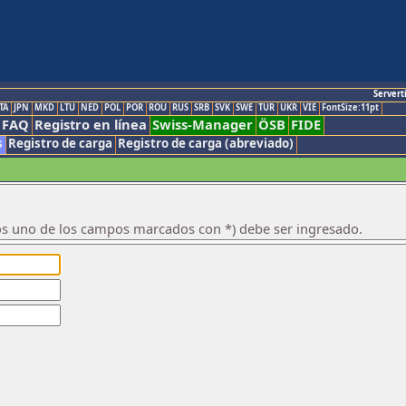
Servert
TA
JPN
MKD
LTU
NED
POL
POR
ROU
RUS
SRB
SVK
SWE
TUR
UKR
VIE
FontSize:11pt
FAQ
Registro en línea
Swiss-Manager
ÖSB
FIDE
s
Registro de carga
Registro de carga (abreviado)
os uno de los campos marcados con *) debe ser ingresado.