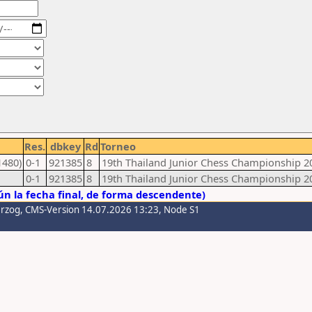
Res.
dbkey
Rd
Torneo
1480)
0-1
921385
8
19th Thailand Junior Chess Championship 2
0-1
921385
8
19th Thailand Junior Chess Championship 2
n la fecha final, de forma descendente)
erzog
, CMS-Version 14.07.2026 13:23, Node S1