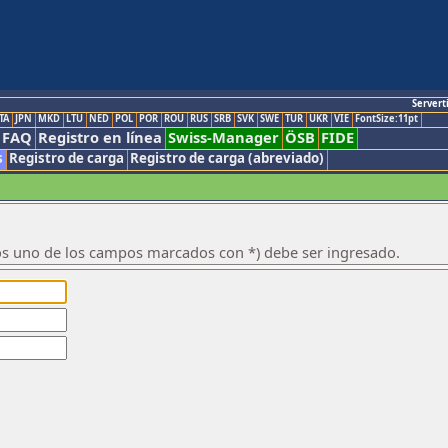
Servert
TA
JPN
MKD
LTU
NED
POL
POR
ROU
RUS
SRB
SVK
SWE
TUR
UKR
VIE
FontSize:11pt
FAQ
Registro en línea
Swiss-Manager
ÖSB
FIDE
s
Registro de carga
Registro de carga (abreviado)
os uno de los campos marcados con *) debe ser ingresado.