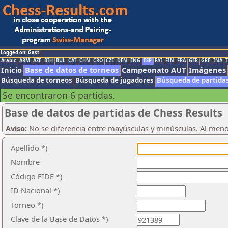
Logged on: Gast
Arabic
ARM
AZE
BIH
BUL
CAT
CHN
CRO
CZE
DEN
ENG
ESP
FAI
FIN
FRA
GER
GRE
INA
I
Inicio
Base de datos de torneos
Campeonato AUT
Imágenes
Búsqueda de torneos
Búsqueda de jugadores
Búsqueda de partida
Se encontraron 6 partidas.
Base de datos de partidas de Chess Results
Aviso:
No se diferencia entre mayúsculas y minúsculas. Al men
Apellido *)
Nombre
Código FIDE *)
ID Nacional *)
Torneo *)
Clave de la Base de Datos *)