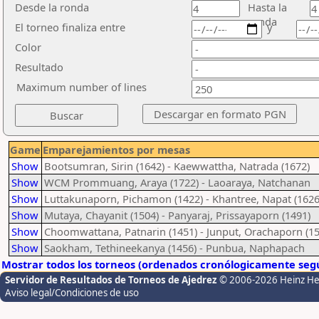
Desde la ronda
Hasta la
ronda
El torneo finaliza entre
y
Color
Resultado
Maximum number of lines
Game
Emparejamientos por mesas
Show
Bootsumran, Sirin (1642) - Kaewwattha, Natrada (1672)
Show
WCM Prommuang, Araya (1722) - Laoaraya, Natchanan
Show
Luttakunaporn, Pichamon (1422) - Khantree, Napat (1626
Show
Mutaya, Chayanit (1504) - Panyaraj, Prissayaporn (1491)
Show
Choomwattana, Patnarin (1451) - Junput, Orachaporn (15
Show
Saokham, Tethineekanya (1456) - Punbua, Naphapach
Mostrar todos los torneos (ordenados cronólogicamente segú
Servidor de Resultados de Torneos de Ajedrez
© 2006-2026 Heinz H
Aviso legal/Condiciones de uso