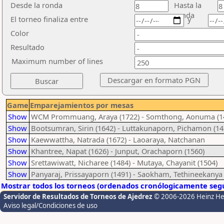
Desde la ronda
Hasta la
ronda
El torneo finaliza entre
y
Color
Resultado
Maximum number of lines
Game
Emparejamientos por mesas
Show
WCM Prommuang, Araya (1722) - Somthong, Aonuma (1
Show
Bootsumran, Sirin (1642) - Luttakunaporn, Pichamon (14
Show
Kaewwattha, Natrada (1672) - Laoaraya, Natchanan
Show
Khantree, Napat (1626) - Junput, Orachaporn (1560)
Show
Srettawiwatt, Nicharee (1484) - Mutaya, Chayanit (1504)
Show
Panyaraj, Prissayaporn (1491) - Saokham, Tethineekanya 
Mostrar todos los torneos (ordenados cronólogicamente segú
Servidor de Resultados de Torneos de Ajedrez
© 2006-2026 Heinz H
Aviso legal/Condiciones de uso