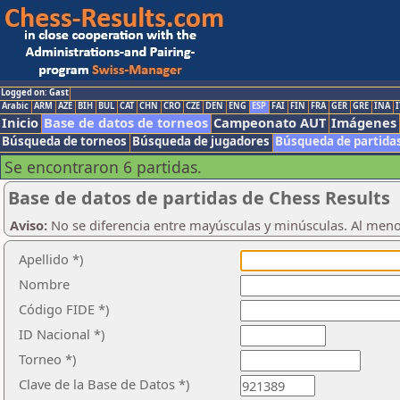
Logged on: Gast
Arabic
ARM
AZE
BIH
BUL
CAT
CHN
CRO
CZE
DEN
ENG
ESP
FAI
FIN
FRA
GER
GRE
INA
I
Inicio
Base de datos de torneos
Campeonato AUT
Imágenes
Búsqueda de torneos
Búsqueda de jugadores
Búsqueda de partida
Se encontraron 6 partidas.
Base de datos de partidas de Chess Results
Aviso:
No se diferencia entre mayúsculas y minúsculas. Al men
Apellido *)
Nombre
Código FIDE *)
ID Nacional *)
Torneo *)
Clave de la Base de Datos *)