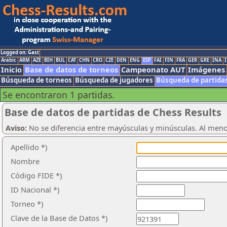
Logged on: Gast
Arabic
ARM
AZE
BIH
BUL
CAT
CHN
CRO
CZE
DEN
ENG
ESP
FAI
FIN
FRA
GER
GRE
INA
I
Inicio
Base de datos de torneos
Campeonato AUT
Imágenes
Búsqueda de torneos
Búsqueda de jugadores
Búsqueda de partida
Se encontraron 1 partidas.
Base de datos de partidas de Chess Results
Aviso:
No se diferencia entre mayúsculas y minúsculas. Al men
Apellido *)
Nombre
Código FIDE *)
ID Nacional *)
Torneo *)
Clave de la Base de Datos *)