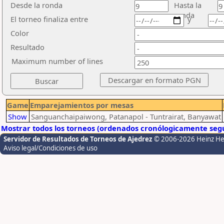
Desde la ronda
Hasta la
ronda
El torneo finaliza entre
y
Color
Resultado
Maximum number of lines
Game
Emparejamientos por mesas
Show
Sanguanchaipaiwong, Patanapol - Tuntrairat, Banyawat
Mostrar todos los torneos (ordenados cronólogicamente segú
Servidor de Resultados de Torneos de Ajedrez
© 2006-2026 Heinz H
Aviso legal/Condiciones de uso