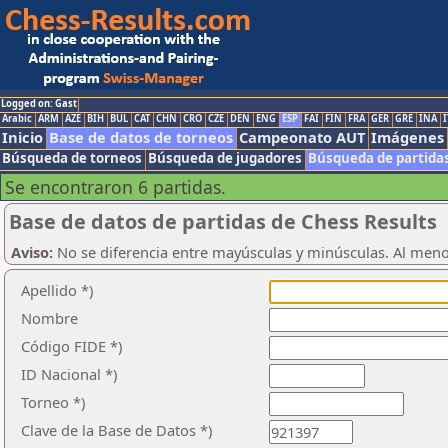
Logged on: Gast
Arabic
ARM
AZE
BIH
BUL
CAT
CHN
CRO
CZE
DEN
ENG
ESP
FAI
FIN
FRA
GER
GRE
INA
I
Inicio
Base de datos de torneos
Campeonato AUT
Imágenes
Búsqueda de torneos
Búsqueda de jugadores
Búsqueda de partida
Se encontraron 6 partidas.
Base de datos de partidas de Chess Results
Aviso:
No se diferencia entre mayúsculas y minúsculas. Al men
Apellido *)
Nombre
Código FIDE *)
ID Nacional *)
Torneo *)
Clave de la Base de Datos *)