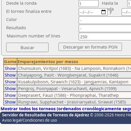
Desde la ronda
Hasta la
ronda
El torneo finaliza entre
y
Color
Resultado
Maximum number of lines
Game
Emparejamientos por mesas
Show
Chunsukon, Viritpol (1683) - Na Lampoon, Ronnakorn (1
Show
Chaiyapong, Pasit - Wongbenjarat, Supakrit (1646)
Show
Kusakulpiboon, Sirawich (1623) - Jangjamras, Kantapon
Show
Pengroj, Poonyapat - Vesaruchavit, Apivich (1599)
Show
Deeprasert, Fauzi (1586) - Phonpraphai, Tharathep
Show
Rungrawi, Supphachet - Jirasiriariyakul, Sirawat (1585)
Mostrar todos los torneos (ordenados cronólogicamente segú
Servidor de Resultados de Torneos de Ajedrez
© 2006-2026 Heinz H
Aviso legal/Condiciones de uso