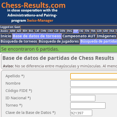
Logged on: Gast
Arabic
ARM
AZE
BIH
BUL
CAT
CHN
CRO
CZE
DEN
ENG
ESP
FAI
FIN
FRA
GER
GRE
INA
I
Inicio
Base de datos de torneos
Campeonato AUT
Imágenes
Búsqueda de torneos
Búsqueda de jugadores
Búsqueda de partida
Se encontraron 6 partidas.
Base de datos de partidas de Chess Results
Aviso:
No se diferencia entre mayúsculas y minúsculas. Al men
Apellido *)
Nombre
Código FIDE *)
ID Nacional *)
Torneo *)
Clave de la Base de Datos *)