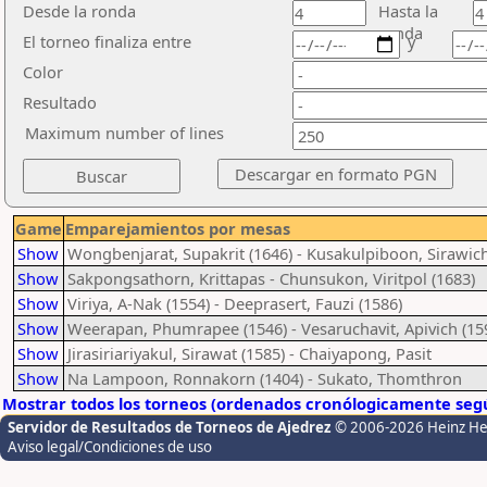
Desde la ronda
Hasta la
ronda
El torneo finaliza entre
y
Color
Resultado
Maximum number of lines
Game
Emparejamientos por mesas
Show
Wongbenjarat, Supakrit (1646) - Kusakulpiboon, Sirawich
Show
Sakpongsathorn, Krittapas - Chunsukon, Viritpol (1683)
Show
Viriya, A-Nak (1554) - Deeprasert, Fauzi (1586)
Show
Weerapan, Phumrapee (1546) - Vesaruchavit, Apivich (15
Show
Jirasiriariyakul, Sirawat (1585) - Chaiyapong, Pasit
Show
Na Lampoon, Ronnakorn (1404) - Sukato, Thomthron
Mostrar todos los torneos (ordenados cronólogicamente segú
Servidor de Resultados de Torneos de Ajedrez
© 2006-2026 Heinz H
Aviso legal/Condiciones de uso