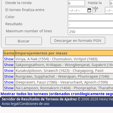
Desde la ronda
Hasta la
ronda
El torneo finaliza entre
y
Color
Resultado
Maximum number of lines
Game
Emparejamientos por mesas
Show
Viriya, A-Nak (1554) - Chunsukon, Viritpol (1683)
Show
Sakpongsathorn, Krittapas - Wongbenjarat, Supakrit (16
Show
Kusakulpiboon, Sirawich (1623) - Chaiyapong, Pasit
Show
Rungrawi, Supphachet - Weerapan, Phumrapee (1546)
Show
Deeprasert, Fauzi (1586) - Vesaruchavit, Apivich (1599)
Show
Na Lampoon, Ronnakorn (1404) - Phonpraphai, Tharath
Mostrar todos los torneos (ordenados cronólogicamente segú
Servidor de Resultados de Torneos de Ajedrez
© 2006-2026 Heinz H
Aviso legal/Condiciones de uso