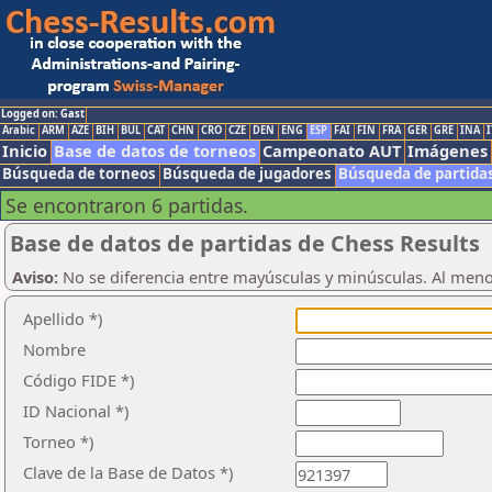
Logged on: Gast
Arabic
ARM
AZE
BIH
BUL
CAT
CHN
CRO
CZE
DEN
ENG
ESP
FAI
FIN
FRA
GER
GRE
INA
I
Inicio
Base de datos de torneos
Campeonato AUT
Imágenes
Búsqueda de torneos
Búsqueda de jugadores
Búsqueda de partida
Se encontraron 6 partidas.
Base de datos de partidas de Chess Results
Aviso:
No se diferencia entre mayúsculas y minúsculas. Al men
Apellido *)
Nombre
Código FIDE *)
ID Nacional *)
Torneo *)
Clave de la Base de Datos *)