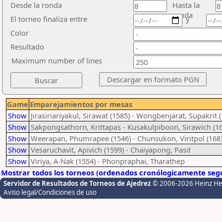
Desde la ronda
Hasta la
ronda
El torneo finaliza entre
y
Color
Resultado
Maximum number of lines
Game
Emparejamientos por mesas
Show
Jirasiriariyakul, Sirawat (1585) - Wongbenjarat, Supakrit 
Show
Sakpongsathorn, Krittapas - Kusakulpiboon, Sirawich (1
Show
Weerapan, Phumrapee (1546) - Chunsukon, Viritpol (168
Show
Vesaruchavit, Apivich (1599) - Chaiyapong, Pasit
Show
Viriya, A-Nak (1554) - Phonpraphai, Tharathep
Mostrar todos los torneos (ordenados cronólogicamente segú
Servidor de Resultados de Torneos de Ajedrez
© 2006-2026 Heinz H
Aviso legal/Condiciones de uso