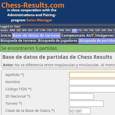
Logged on: Gast
Arabic
ARM
AZE
BIH
BUL
CAT
CHN
CRO
CZE
DEN
ENG
ESP
FAI
FIN
FRA
GER
GRE
INA
I
Inicio
Base de datos de torneos
Campeonato AUT
Imágenes
Búsqueda de torneos
Búsqueda de jugadores
Búsqueda de partida
Se encontraron 5 partidas.
Base de datos de partidas de Chess Results
Aviso:
No se diferencia entre mayúsculas y minúsculas. Al men
Apellido *)
Nombre
Código FIDE *)
ID Nacional *)
Torneo *)
Clave de la Base de Datos *)