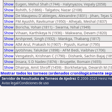
Show
Eugen, Mehul Shah (1744) - Halynyazov, Vepaly (2058)
Show
Rohith, S (1866) - Talgatov, Nazar (2108)
Show
De Maupeou D`ableiges, Alexandre (1831) - Jihan, Tejas 
Show
FM Ayushh, Ravikumar (1950) - Alhejab, Meshal (1837)
Show
Boricha, Yohan (1811) - Swarna, Nihal (1949)
Show
Vihaan, Karthikeya N (1936) - Makwana, Devam (1820)
Show
Arshpreet, Singh (1932) - Mankga, Thabang (1817)
Show
AIM Arul, Prakash N (1907) - Piyush, Kumar (1795)
Show
Jyotshnav, Talukdar (1898) - AFM Bedi, Vaibhav (1706)
Show
Vengatesh, Krishnan C (1790) - Dishank, Sachin Bajaj (18
Show
Insara, S D Nadev (1874) - Brugette, Romain (1655)
Show
Dhairya, Amit Shroff (1459) - Borkhetariya, Devarsh M (1
Mostrar todos los torneos (ordenados cronólogicamente segú
Servidor de Resultados de Torneos de Ajedrez
© 2006-2026 Heinz H
Aviso legal/Condiciones de uso