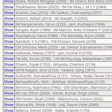
Show
Oluka, Robert Mcligeyo (2050) - IM Ozenir, Ekin Baris (23
Show
Tleukhanov, Yerlan (2025) - IM De Silva, L M S T (2364)
Show
Sriansh, Das (2016) - IM Sanket, Chakravarty (2357)
Show
Sharon, Rafael (2015) - IM Aswath, S (2352)
Show
IM Kanyamarala, Tarun (2333) - Jain, Kushagra (1996)
Show
Saryyev, Azym (1999) - IM Manish, Anto Cristiano F (2307)
Show
Kuandykuly, Danis (1989) - FM Adireddy, Arjun (2306)
Show
Nandish, V S (1981) - FM Pozzari, Simone (2276)
Show
CM Smirnov, Mark (2203) - Jai, Sankar Subramanian (1986
Show
Gaikwad, Manas (1957) - Jani, Kushal R (2192)
Show
FM Md, Imran (2180) - CM Mrithyunjay, Mahadevan (1867
Show
Dhami, Dipak (1702) - Mnyasta, Charlton (2174)
Show
WFM Kalyani, Sirin (2163) - Vedant, Garg (1811)
Show
Sushanth, Kamabathula (2131) - Yohan, Yadav Tarala (181
Show
Rampadaruth, Yash - Alekhya, Mukhopadhyay (2130)
Show
Mrinmoy, Rajkhowa (1942) - GM Gharibyan, Mamikon (2
Show
IM Vaz, Ethan (2420) - Kartik, Kumar Singh (2042)
Show
FM Fecker, Noah (2390) - Matsumura, Cocoro (2032)
Show
Sharnarthi, Shlok (1838) - Jval, Saurin Patel (2085)
Show
Safarov, Deniel (2059) - Katta, Sriansh (1753)