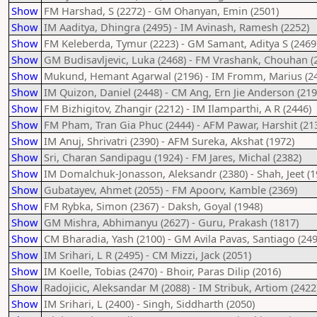
Show
FM Harshad, S (2272) - GM Ohanyan, Emin (2501)
Show
IM Aaditya, Dhingra (2495) - IM Avinash, Ramesh (2252)
Show
FM Keleberda, Tymur (2223) - GM Samant, Aditya S (2469
Show
GM Budisavljevic, Luka (2468) - FM Vrashank, Chouhan (
Show
Mukund, Hemant Agarwal (2196) - IM Fromm, Marius (2
Show
IM Quizon, Daniel (2448) - CM Ang, Ern Jie Anderson (219
Show
FM Bizhigitov, Zhangir (2212) - IM Ilamparthi, A R (2446)
Show
FM Pham, Tran Gia Phuc (2444) - AFM Pawar, Harshit (21
Show
IM Anuj, Shrivatri (2390) - AFM Sureka, Akshat (1972)
Show
Sri, Charan Sandipagu (1924) - FM Jares, Michal (2382)
Show
IM Domalchuk-Jonasson, Aleksandr (2380) - Shah, Jeet (1
Show
Gubatayev, Ahmet (2055) - FM Apoorv, Kamble (2369)
Show
FM Rybka, Simon (2367) - Daksh, Goyal (1948)
Show
GM Mishra, Abhimanyu (2627) - Guru, Prakash (1817)
Show
CM Bharadia, Yash (2100) - GM Avila Pavas, Santiago (249
Show
IM Srihari, L R (2495) - CM Mizzi, Jack (2051)
Show
IM Koelle, Tobias (2470) - Bhoir, Paras Dilip (2016)
Show
Radojicic, Aleksandar M (2088) - IM Stribuk, Artiom (2422
Show
IM Srihari, L (2400) - Singh, Siddharth (2050)