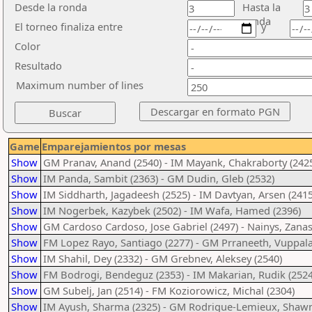
Desde la ronda
Hasta la
ronda
El torneo finaliza entre
y
Color
Resultado
Maximum number of lines
Game
Emparejamientos por mesas
Show
GM Pranav, Anand (2540) - IM Mayank, Chakraborty (242
Show
IM Panda, Sambit (2363) - GM Dudin, Gleb (2532)
Show
IM Siddharth, Jagadeesh (2525) - IM Davtyan, Arsen (2415
Show
IM Nogerbek, Kazybek (2502) - IM Wafa, Hamed (2396)
Show
GM Cardoso Cardoso, Jose Gabriel (2497) - Nainys, Zanas
Show
FM Lopez Rayo, Santiago (2277) - GM Prraneeth, Vuppala
Show
IM Shahil, Dey (2332) - GM Grebnev, Aleksey (2540)
Show
FM Bodrogi, Bendeguz (2353) - IM Makarian, Rudik (2524
Show
GM Subelj, Jan (2514) - FM Koziorowicz, Michal (2304)
Show
IM Ayush, Sharma (2325) - GM Rodrigue-Lemieux, Shawn