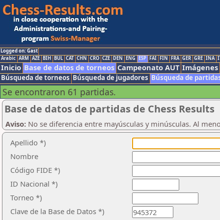
Logged on: Gast
Arabic
ARM
AZE
BIH
BUL
CAT
CHN
CRO
CZE
DEN
ENG
ESP
FAI
FIN
FRA
GER
GRE
INA
I
Inicio
Base de datos de torneos
Campeonato AUT
Imágenes
Búsqueda de torneos
Búsqueda de jugadores
Búsqueda de partida
Se encontraron 61 partidas.
Base de datos de partidas de Chess Results
Aviso:
No se diferencia entre mayúsculas y minúsculas. Al men
Apellido *)
Nombre
Código FIDE *)
ID Nacional *)
Torneo *)
Clave de la Base de Datos *)