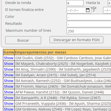
Desde la ronda
Hasta la
ronda
El torneo finaliza entre
y
Color
Resultado
Maximum number of lines
Game
Emparejamientos por mesas
Show
GM Dudin, Gleb (2532) - GM Cardoso Cardoso, Jose Gabri
Show
IM Mayank, Chakraborty (2425) - IM Nogerbek, Kazybek 
Show
IM Anuj, Shrivatri (2390) - IM Siddharth, Jagadeesh (2525)
Show
IM Davtyan, Arsen (2415) - GM Subelj, Jan (2514)
Show
IM Avinash, Ramesh (2252) - GM Budisavljevic, Luka (246
Show
IM Fromm, Marius (2465) - IM Domalchuk-Jonasson, Alek
Show
AFM Pawar, Harshit (2132) - IM Quizon, Daniel (2448)
Show
IM Ilamparthi, A R (2446) - FM Rybka, Simon (2367)
Show
GM Prraneeth, Vuppala (2436) - IM Ayush, Sharma (2325)
Show
GM Grebnev, Aleksey (2540) - FM Lopez Rayo, Santiago (