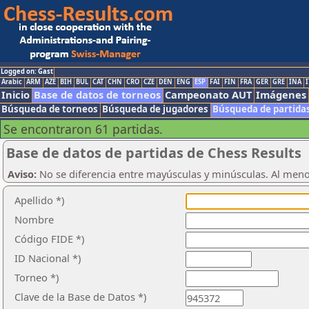
Logged on: Gast
Arabic
ARM
AZE
BIH
BUL
CAT
CHN
CRO
CZE
DEN
ENG
ESP
FAI
FIN
FRA
GER
GRE
INA
I
Inicio
Base de datos de torneos
Campeonato AUT
Imágenes
Búsqueda de torneos
Búsqueda de jugadores
Búsqueda de partida
Se encontraron 61 partidas.
Base de datos de partidas de Chess Results
Aviso:
No se diferencia entre mayúsculas y minúsculas. Al men
Apellido *)
Nombre
Código FIDE *)
ID Nacional *)
Torneo *)
Clave de la Base de Datos *)