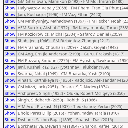
Show
GM Gharibyan, Mamikon (2492) - FM Md, Imran (2180)
Show
Halynyazov, Vepaly (2058) - FM Pham, Tran Gia Phuc (244
Show
Jain, Kushagra (1996) - IM Vaz, Ethan (2420)
Show
CM Mrithyunjay, Mahadevan (1867) - FM Fecker, Noah (23
Show
AFM Sureka, Akshat (1972) - IM Kanyamarala, Tarun (233
Show
FM Koziorowicz, Michal (2304) - Safarov, Deniel (2059)
Show
Shah, Jeet (1946) - FM Bizhigitov, Zhangir (2212)
Show
FM Vrashank, Chouhan (2209) - Daksh, Goyal (1948)
Show
CM Ang, Ern Jie Anderson (2198) - Guru, Prakash (1817)
Show
FM Pozzari, Simone (2276) - FM Ayushh, Ravikumar (1950
Show
Jani, Kushal R (2192) - Jyotshnav, Talukdar (1898)
Show
Swarna, Nihal (1949) - CM Bharadia, Yash (2100)
Show
Vihaan, Karthikeya N (1936) - Radojicic, Aleksandar M (20
Show
CM Mizzi, Jack (2051) - Insara, S D Nadev (1874)
Show
Arshpreet, Singh (1932) - Oluka, Robert Mcligeyo (2050)
Show
Singh, Siddharth (2050) - Rohith, S (1866)
Show
AIM Arul, Prakash N (1907) - Tleukhanov, Yerlan (2025)
Show
Bhoir, Paras Dilip (2016) - Yohan, Yadav Tarala (1810)
Show
Dishank, Sachin Bajaj (1893) - Sriansh, Das (2016)
Show
Borkhetariya, Devarsh M (1864) - Sharon, Rafael (2015)