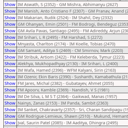
Show
IM Aswath, S (2352) - GM Mishra, Abhimanyu (2627)
Show
IM Manish, Anto Cristiano F (2307) - GM Pranav, Anand (
Show
IM Makarian, Rudik (2524) - IM Shahil, Dey (2332)
Show
GM Ohanyan, Emin (2501) - FM Bodrogi, Bendeguz (2353
Show
GM Avila Pavas, Santiago (2495) - FM Adireddy, Arjun (23
Show
IM Srihari, L R (2495) - FM Harshad, S (2272)
Show
Mnyasta, Charlton (2174) - IM Koelle, Tobias (2470)
Show
GM Samant, Aditya S (2469) - CM Smirnov, Mark (2203)
Show
IM Stribuk, Artiom (2422) - FM Keleberda, Tymur (2223)
Show
Alekhya, Mukhopadhyay (2130) - IM Srihari, L (2400)
Show
IM Wafa, Hamed (2396) - WFM Kalyani, Sirin (2163)
Show
IM Ozenir, Ekin Baris (2390) - Sushanth, Kamabathula (21
Show
FM Jares, Michal (2382) - Gubatayev, Ahmet (2055)
Show
FM Apoorv, Kamble (2369) - Nandish, V S (1981)
Show
IM De Silva, L M S T (2364) - Gaikwad, Manas (1957)
Show
Nainys, Zanas (2153) - IM Panda, Sambit (2363)
Show
IM Sanket, Chakravarty (2357) - Sri, Charan Sandipagu (1
Show
GM Rodrigue-Lemieux, Shawn (2510) - Mukund, Hemant 
Show
Jval, Saurin Patel (2085) - IM Aaditya, Dhingra (2495)