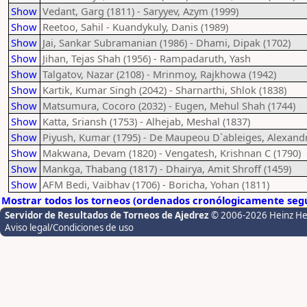
Show
Vedant, Garg (1811) - Saryyev, Azym (1999)
Show
Reetoo, Sahil - Kuandykuly, Danis (1989)
Show
Jai, Sankar Subramanian (1986) - Dhami, Dipak (1702)
Show
Jihan, Tejas Shah (1956) - Rampadaruth, Yash
Show
Talgatov, Nazar (2108) - Mrinmoy, Rajkhowa (1942)
Show
Kartik, Kumar Singh (2042) - Sharnarthi, Shlok (1838)
Show
Matsumura, Cocoro (2032) - Eugen, Mehul Shah (1744)
Show
Katta, Sriansh (1753) - Alhejab, Meshal (1837)
Show
Piyush, Kumar (1795) - De Maupeou D`ableiges, Alexandr
Show
Makwana, Devam (1820) - Vengatesh, Krishnan C (1790)
Show
Mankga, Thabang (1817) - Dhairya, Amit Shroff (1459)
Show
AFM Bedi, Vaibhav (1706) - Boricha, Yohan (1811)
Mostrar todos los torneos (ordenados cronólogicamente segú
Servidor de Resultados de Torneos de Ajedrez
© 2006-2026 Heinz H
Aviso legal/Condiciones de uso