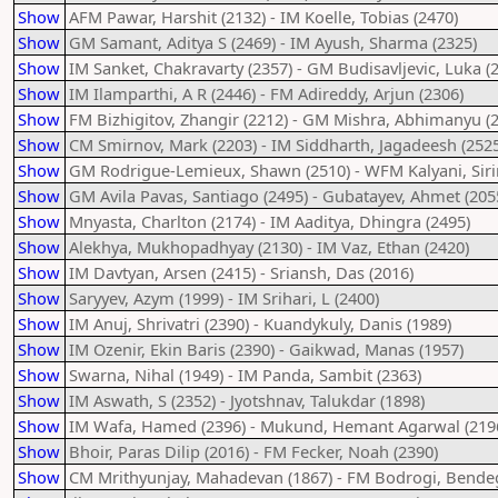
Show
AFM Pawar, Harshit (2132) - IM Koelle, Tobias (2470)
Show
GM Samant, Aditya S (2469) - IM Ayush, Sharma (2325)
Show
IM Sanket, Chakravarty (2357) - GM Budisavljevic, Luka (
Show
IM Ilamparthi, A R (2446) - FM Adireddy, Arjun (2306)
Show
FM Bizhigitov, Zhangir (2212) - GM Mishra, Abhimanyu (
Show
CM Smirnov, Mark (2203) - IM Siddharth, Jagadeesh (2525
Show
GM Rodrigue-Lemieux, Shawn (2510) - WFM Kalyani, Siri
Show
GM Avila Pavas, Santiago (2495) - Gubatayev, Ahmet (205
Show
Mnyasta, Charlton (2174) - IM Aaditya, Dhingra (2495)
Show
Alekhya, Mukhopadhyay (2130) - IM Vaz, Ethan (2420)
Show
IM Davtyan, Arsen (2415) - Sriansh, Das (2016)
Show
Saryyev, Azym (1999) - IM Srihari, L (2400)
Show
IM Anuj, Shrivatri (2390) - Kuandykuly, Danis (1989)
Show
IM Ozenir, Ekin Baris (2390) - Gaikwad, Manas (1957)
Show
Swarna, Nihal (1949) - IM Panda, Sambit (2363)
Show
IM Aswath, S (2352) - Jyotshnav, Talukdar (1898)
Show
IM Wafa, Hamed (2396) - Mukund, Hemant Agarwal (219
Show
Bhoir, Paras Dilip (2016) - FM Fecker, Noah (2390)
Show
CM Mrithyunjay, Mahadevan (1867) - FM Bodrogi, Bende