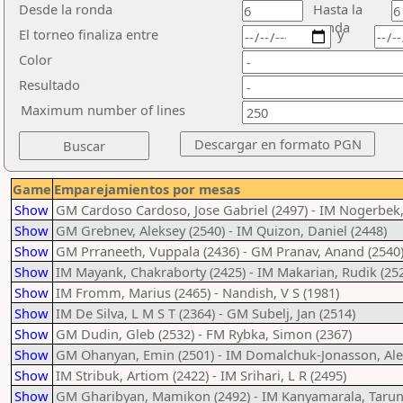
Desde la ronda
Hasta la
ronda
El torneo finaliza entre
y
Color
Resultado
Maximum number of lines
Game
Emparejamientos por mesas
Show
GM Cardoso Cardoso, Jose Gabriel (2497) - IM Nogerbek,
Show
GM Grebnev, Aleksey (2540) - IM Quizon, Daniel (2448)
Show
GM Prraneeth, Vuppala (2436) - GM Pranav, Anand (2540
Show
IM Mayank, Chakraborty (2425) - IM Makarian, Rudik (25
Show
IM Fromm, Marius (2465) - Nandish, V S (1981)
Show
IM De Silva, L M S T (2364) - GM Subelj, Jan (2514)
Show
GM Dudin, Gleb (2532) - FM Rybka, Simon (2367)
Show
GM Ohanyan, Emin (2501) - IM Domalchuk-Jonasson, Ale
Show
IM Stribuk, Artiom (2422) - IM Srihari, L R (2495)
Show
GM Gharibyan, Mamikon (2492) - IM Kanyamarala, Tarun