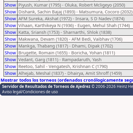
Show
Piyush, Kumar (1795) - Oluka, Robert Mcligeyo (2050)
Show
Dishank, Sachin Bajaj (1893) - Matsumura, Cocoro (2032)
Show
AFM Sureka, Akshat (1972) - Insara, S D Nadev (1874)
Show
Vihaan, Karthikeya N (1936) - Eugen, Mehul Shah (1744)
Show
Katta, Sriansh (1753) - Sharnarthi, Shlok (1838)
Show
Makwana, Devam (1820) - AFM Bedi, Vaibhav (1706)
Show
Mankga, Thabang (1817) - Dhami, Dipak (1702)
Show
Brugette, Romain (1655) - Boricha, Yohan (1811)
Show
Vedant, Garg (1811) - Rampadaruth, Yash
Show
Reetoo, Sahil - Vengatesh, Krishnan C (1790)
Show
Alhejab, Meshal (1837) - Dhairya, Amit Shroff (1459)
Mostrar todos los torneos (ordenados cronólogicamente segú
Servidor de Resultados de Torneos de Ajedrez
© 2006-2026 Heinz H
Aviso legal/Condiciones de uso