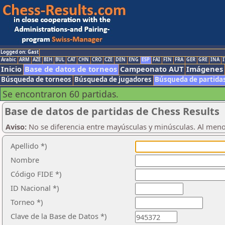
Logged on: Gast
Arabic
ARM
AZE
BIH
BUL
CAT
CHN
CRO
CZE
DEN
ENG
ESP
FAI
FIN
FRA
GER
GRE
INA
I
Inicio
Base de datos de torneos
Campeonato AUT
Imágenes
Búsqueda de torneos
Búsqueda de jugadores
Búsqueda de partida
Se encontraron 60 partidas.
Base de datos de partidas de Chess Results
Aviso:
No se diferencia entre mayúsculas y minúsculas. Al men
Apellido *)
Nombre
Código FIDE *)
ID Nacional *)
Torneo *)
Clave de la Base de Datos *)