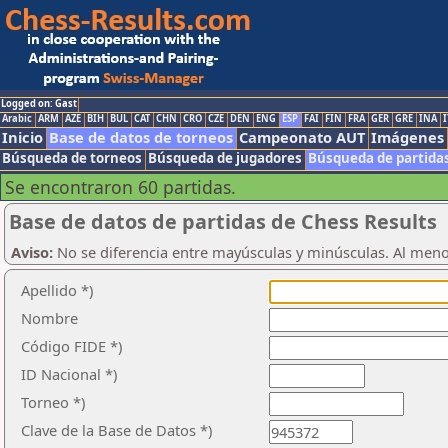
Logged on: Gast
Arabic
ARM
AZE
BIH
BUL
CAT
CHN
CRO
CZE
DEN
ENG
ESP
FAI
FIN
FRA
GER
GRE
INA
I
Inicio
Base de datos de torneos
Campeonato AUT
Imágenes
Búsqueda de torneos
Búsqueda de jugadores
Búsqueda de partida
Se encontraron 60 partidas.
Base de datos de partidas de Chess Results
Aviso:
No se diferencia entre mayúsculas y minúsculas. Al men
Apellido *)
Nombre
Código FIDE *)
ID Nacional *)
Torneo *)
Clave de la Base de Datos *)