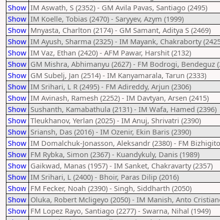
Show
IM Aswath, S (2352) - GM Avila Pavas, Santiago (2495)
Show
IM Koelle, Tobias (2470) - Saryyev, Azym (1999)
Show
Mnyasta, Charlton (2174) - GM Samant, Aditya S (2469)
Show
IM Ayush, Sharma (2325) - IM Mayank, Chakraborty (2425
Show
IM Vaz, Ethan (2420) - AFM Pawar, Harshit (2132)
Show
GM Mishra, Abhimanyu (2627) - FM Bodrogi, Bendeguz (
Show
GM Subelj, Jan (2514) - IM Kanyamarala, Tarun (2333)
Show
IM Srihari, L R (2495) - FM Adireddy, Arjun (2306)
Show
IM Avinash, Ramesh (2252) - IM Davtyan, Arsen (2415)
Show
Sushanth, Kamabathula (2131) - IM Wafa, Hamed (2396)
Show
Tleukhanov, Yerlan (2025) - IM Anuj, Shrivatri (2390)
Show
Sriansh, Das (2016) - IM Ozenir, Ekin Baris (2390)
Show
IM Domalchuk-Jonasson, Aleksandr (2380) - FM Bizhigitov
Show
FM Rybka, Simon (2367) - Kuandykuly, Danis (1989)
Show
Gaikwad, Manas (1957) - IM Sanket, Chakravarty (2357)
Show
IM Srihari, L (2400) - Bhoir, Paras Dilip (2016)
Show
FM Fecker, Noah (2390) - Singh, Siddharth (2050)
Show
Oluka, Robert Mcligeyo (2050) - IM Manish, Anto Cristian
Show
FM Lopez Rayo, Santiago (2277) - Swarna, Nihal (1949)