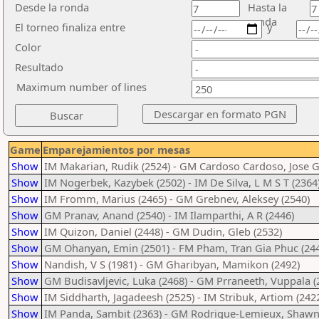
Desde la ronda
Hasta la
ronda
El torneo finaliza entre
y
Color
Resultado
Maximum number of lines
Game
Emparejamientos por mesas
Show
IM Makarian, Rudik (2524) - GM Cardoso Cardoso, Jose Ga
Show
IM Nogerbek, Kazybek (2502) - IM De Silva, L M S T (2364
Show
IM Fromm, Marius (2465) - GM Grebnev, Aleksey (2540)
Show
GM Pranav, Anand (2540) - IM Ilamparthi, A R (2446)
Show
IM Quizon, Daniel (2448) - GM Dudin, Gleb (2532)
Show
GM Ohanyan, Emin (2501) - FM Pham, Tran Gia Phuc (24
Show
Nandish, V S (1981) - GM Gharibyan, Mamikon (2492)
Show
GM Budisavljevic, Luka (2468) - GM Prraneeth, Vuppala (
Show
IM Siddharth, Jagadeesh (2525) - IM Stribuk, Artiom (242
Show
IM Panda, Sambit (2363) - GM Rodrigue-Lemieux, Shawn