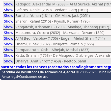
Show
Radojicic, Aleksandar M (2088) - AFM Sureka, Akshat (197
Show
Safarov, Deniel (2059) - Vedant, Garg (1811)
Show
Boricha, Yohan (1811) - CM Mizzi, Jack (2051)
Show
Sharon, Rafael (2015) - Piyush, Kumar (1795)
Show
Vengatesh, Krishnan C (1790) - Mankga, Thabang (1817)
Show
Matsumura, Cocoro (2032) - Makwana, Devam (1820)
Show
AFM Bedi, Vaibhav (1706) - Eugen, Mehul Shah (1744)
Show
Dhami, Dipak (1702) - Brugette, Romain (1655)
Show
Rampadaruth, Yash - Alhejab, Meshal (1837)
Show
Katta, Sriansh (1753) - De Maupeou D`ableiges, Alexandr
Show
Dhairya, Amit Shroff (1459) - Reetoo, Sahil
Mostrar todos los torneos (ordenados cronólogicamente segú
Servidor de Resultados de Torneos de Ajedrez
© 2006-2026 Heinz H
Aviso legal/Condiciones de uso