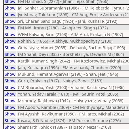
Show
FM Harshad, S (2272) - Jihan, Tejas Shah (1956)
Show
Jai, Sankar Subramanian (1986) - FM Keleberda, Tymur (2
Show
Jyotshnav, Talukdar (1898) - CM Ang, Ern Jie Anderson (21
Show
Sri, Charan Sandipagu (1924) - Jani, Kushal R (2192)
Show
FM Md, Imran (2180) - Arshpreet, Singh (1932)
Show
WFM Kalyani, Sirin (2163) - AIM Arul, Prakash N (1907)
Show
Rohith, S (1866) - Alekhya, Mukhopadhyay (2130)
Show
Gubatayev, Ahmet (2055) - Dishank, Sachin Bajaj (1893)
Show
IM Shahil, Dey (2332) - Borkhetariya, Devarsh M (1864)
Show
Kartik, Kumar Singh (2042) - FM Koziorowicz, Michal (230
Show
Jain, Kushagra (1996) - FM Vrashank, Chouhan (2209)
Show
Mukund, Hemant Agarwal (2196) - Shah, Jeet (1946)
Show
Guru, Prakash (1817) - Nainys, Zanas (2153)
Show
CM Bharadia, Yash (2100) - Vihaan, Karthikeya N (1936)
Show
Yohan, Yadav Tarala (1810) - Jval, Saurin Patel (2085)
Show
Mrinmoy, Rajkhowa (1942) - Halynyazov, Vepaly (2058)
Show
FM Apoorv, Kamble (2369) - CM Mrithyunjay, Mahadevan 
Show
FM Ayushh, Ravikumar (1950) - FM Jares, Michal (2382)
Show
Insara, S D Nadev (1874) - FM Pozzari, Simone (2276)
Show
Sharnarthi, Shlok (1838) - Talgatov, Nazar (2108)