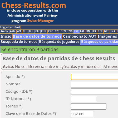
Logged on: Gast
Arabic
ARM
AZE
BIH
BUL
CAT
CHN
CRO
CZE
DEN
ENG
ESP
FAI
FIN
FRA
GER
GRE
INA
I
Inicio
Base de datos de torneos
Campeonato AUT
Imágenes
Búsqueda de torneos
Búsqueda de jugadores
Búsqueda de partida
Se encontraron 9 partidas.
Base de datos de partidas de Chess Results
Aviso:
No se diferencia entre mayúsculas y minúsculas. Al men
Apellido *)
Nombre
Código FIDE *)
ID Nacional *)
Torneo *)
Clave de la Base de Datos *)