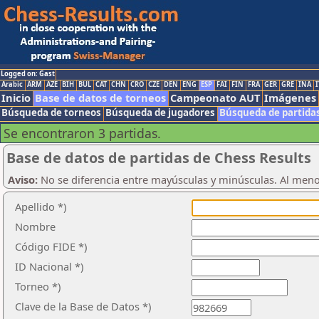
Logged on: Gast
Arabic
ARM
AZE
BIH
BUL
CAT
CHN
CRO
CZE
DEN
ENG
ESP
FAI
FIN
FRA
GER
GRE
INA
I
Inicio
Base de datos de torneos
Campeonato AUT
Imágenes
Búsqueda de torneos
Búsqueda de jugadores
Búsqueda de partida
Se encontraron 3 partidas.
Base de datos de partidas de Chess Results
Aviso:
No se diferencia entre mayúsculas y minúsculas. Al men
Apellido *)
Nombre
Código FIDE *)
ID Nacional *)
Torneo *)
Clave de la Base de Datos *)