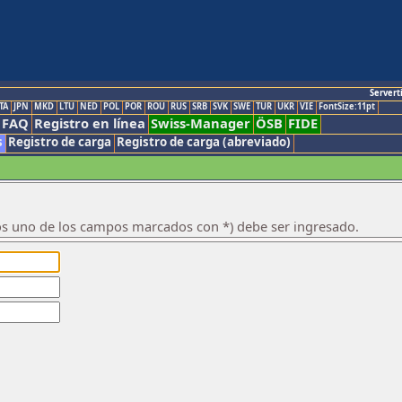
Servert
TA
JPN
MKD
LTU
NED
POL
POR
ROU
RUS
SRB
SVK
SWE
TUR
UKR
VIE
FontSize:11pt
FAQ
Registro en línea
Swiss-Manager
ÖSB
FIDE
s
Registro de carga
Registro de carga (abreviado)
os uno de los campos marcados con *) debe ser ingresado.