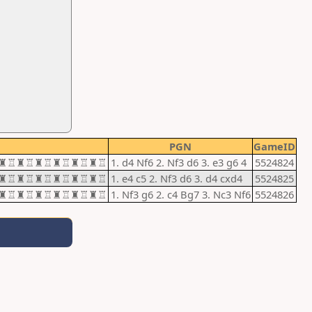
PGN
GameID
2024 ♖♜♖♜♖♜♖♜♖♜♖♜♖
1. d4 Nf6 2. Nf3 d6 3. e3 g6 4
5524824
2024 ♖♜♖♜♖♜♖♜♖♜♖♜♖
1. e4 c5 2. Nf3 d6 3. d4 cxd4
5524825
2024 ♖♜♖♜♖♜♖♜♖♜♖♜♖
1. Nf3 g6 2. c4 Bg7 3. Nc3 Nf6
5524826