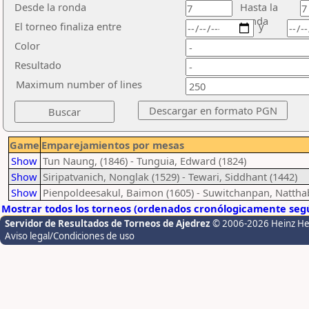
Desde la ronda
Hasta la
ronda
El torneo finaliza entre
y
Color
Resultado
Maximum number of lines
Game
Emparejamientos por mesas
Show
Tun Naung, (1846) - Tunguia, Edward (1824)
Show
Siripatvanich, Nonglak (1529) - Tewari, Siddhant (1442)
Show
Pienpoldeesakul, Baimon (1605) - Suwitchanpan, Natth
Mostrar todos los torneos (ordenados cronólogicamente segú
Servidor de Resultados de Torneos de Ajedrez
© 2006-2026 Heinz H
Aviso legal/Condiciones de uso