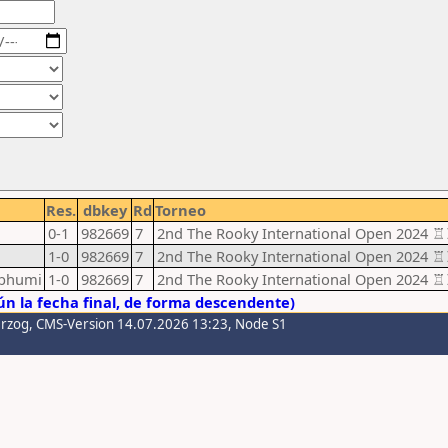
Res.
dbkey
Rd
Torneo
0-1
982669
7
2nd The Rooky International Open 
1-0
982669
7
2nd The Rooky International Open 
abhumi
1-0
982669
7
2nd The Rooky International Open 
n la fecha final, de forma descendente)
erzog
, CMS-Version 14.07.2026 13:23, Node S1