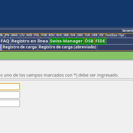
Servert
TA
JPN
MKD
LTU
NED
POL
POR
ROU
RUS
SRB
SVK
SWE
TUR
UKR
VIE
FontSize:11pt
FAQ
Registro en línea
Swiss-Manager
ÖSB
FIDE
s
Registro de carga
Registro de carga (abreviado)
os uno de los campos marcados con *) debe ser ingresado.