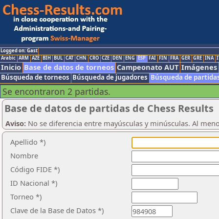
Logged on: Gast
Arabic
ARM
AZE
BIH
BUL
CAT
CHN
CRO
CZE
DEN
ENG
ESP
FAI
FIN
FRA
GER
GRE
INA
I
Inicio
Base de datos de torneos
Campeonato AUT
Imágenes
Búsqueda de torneos
Búsqueda de jugadores
Búsqueda de partida
Se encontraron 2 partidas.
Base de datos de partidas de Chess Results
Aviso:
No se diferencia entre mayúsculas y minúsculas. Al men
Apellido *)
Nombre
Código FIDE *)
ID Nacional *)
Torneo *)
Clave de la Base de Datos *)