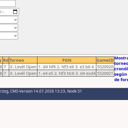
Mostra
y
Rd
Torneo
PGN
GameID
torneo
8
7
X. Levél Open
1. d4 Nf6 2. Nf3 e6 3. e3 b6 4
5520920
cronó
8
7
X. Levél Open
1. e4 e5 2. Nf3 Nc6 3. d4 exd4
5520921
según 
de fo
erzog
, CMS-Version 14.07.2026 13:23, Node S1