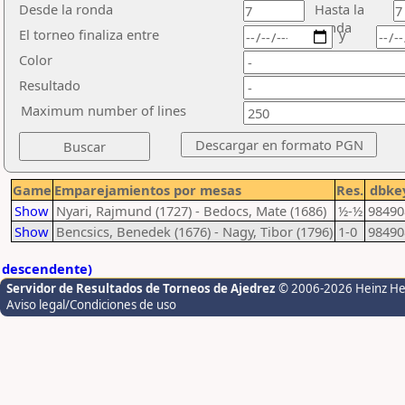
Desde la ronda
Hasta la
ronda
El torneo finaliza entre
y
Color
Resultado
Maximum number of lines
Game
Emparejamientos por mesas
Res.
dbke
Show
Nyari, Rajmund (1727) - Bedocs, Mate (1686)
½-½
98490
Show
Bencsics, Benedek (1676) - Nagy, Tibor (1796)
1-0
98490
descendente)
Servidor de Resultados de Torneos de Ajedrez
© 2006-2026 Heinz H
Aviso legal/Condiciones de uso