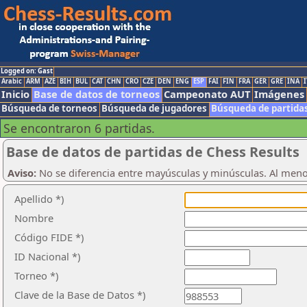
Logged on: Gast
Arabic
ARM
AZE
BIH
BUL
CAT
CHN
CRO
CZE
DEN
ENG
ESP
FAI
FIN
FRA
GER
GRE
INA
I
Inicio
Base de datos de torneos
Campeonato AUT
Imágenes
Búsqueda de torneos
Búsqueda de jugadores
Búsqueda de partida
Se encontraron 6 partidas.
Base de datos de partidas de Chess Results
Aviso:
No se diferencia entre mayúsculas y minúsculas. Al men
Apellido *)
Nombre
Código FIDE *)
ID Nacional *)
Torneo *)
Clave de la Base de Datos *)