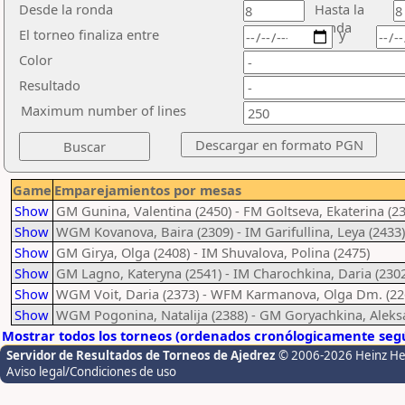
Desde la ronda
Hasta la
ronda
El torneo finaliza entre
y
Color
Resultado
Maximum number of lines
Game
Emparejamientos por mesas
Show
GM Gunina, Valentina (2450) - FM Goltseva, Ekaterina (2
Show
WGM Kovanova, Baira (2309) - IM Garifullina, Leya (2433)
Show
GM Girya, Olga (2408) - IM Shuvalova, Polina (2475)
Show
GM Lagno, Kateryna (2541) - IM Charochkina, Daria (2302
Show
WGM Voit, Daria (2373) - WFM Karmanova, Olga Dm. (22
Show
WGM Pogonina, Natalija (2388) - GM Goryachkina, Aleks
Mostrar todos los torneos (ordenados cronólogicamente segú
Servidor de Resultados de Torneos de Ajedrez
© 2006-2026 Heinz H
Aviso legal/Condiciones de uso