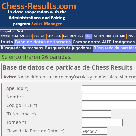
Logged on: Gast
Arabic
ARM
AZE
BIH
BUL
CAT
CHN
CRO
CZE
DEN
ENG
ESP
FAI
FIN
FRA
GER
GRE
INA
I
Inicio
Base de datos de torneos
Campeonato AUT
Imágenes
Búsqueda de torneos
Búsqueda de jugadores
Búsqueda de partida
Se encontraron 26 partidas.
Base de datos de partidas de Chess Results
Aviso:
No se diferencia entre mayúsculas y minúsculas. Al men
Apellido *)
Nombre
Código FIDE *)
ID Nacional *)
Torneo *)
Clave de la Base de Datos *)