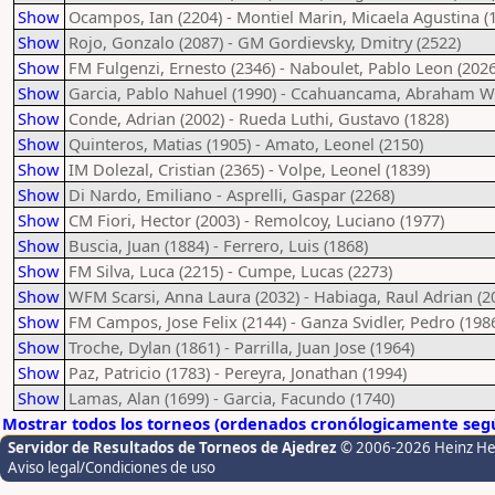
Show
Ocampos, Ian (2204) - Montiel Marin, Micaela Agustina (
Show
Rojo, Gonzalo (2087) - GM Gordievsky, Dmitry (2522)
Show
FM Fulgenzi, Ernesto (2346) - Naboulet, Pablo Leon (2026
Show
Garcia, Pablo Nahuel (1990) - Ccahuancama, Abraham Wi
Show
Conde, Adrian (2002) - Rueda Luthi, Gustavo (1828)
Show
Quinteros, Matias (1905) - Amato, Leonel (2150)
Show
IM Dolezal, Cristian (2365) - Volpe, Leonel (1839)
Show
Di Nardo, Emiliano - Asprelli, Gaspar (2268)
Show
CM Fiori, Hector (2003) - Remolcoy, Luciano (1977)
Show
Buscia, Juan (1884) - Ferrero, Luis (1868)
Show
FM Silva, Luca (2215) - Cumpe, Lucas (2273)
Show
WFM Scarsi, Anna Laura (2032) - Habiaga, Raul Adrian (2
Show
FM Campos, Jose Felix (2144) - Ganza Svidler, Pedro (198
Show
Troche, Dylan (1861) - Parrilla, Juan Jose (1964)
Show
Paz, Patricio (1783) - Pereyra, Jonathan (1994)
Show
Lamas, Alan (1699) - Garcia, Facundo (1740)
Mostrar todos los torneos (ordenados cronólogicamente segú
Servidor de Resultados de Torneos de Ajedrez
© 2006-2026 Heinz H
Aviso legal/Condiciones de uso