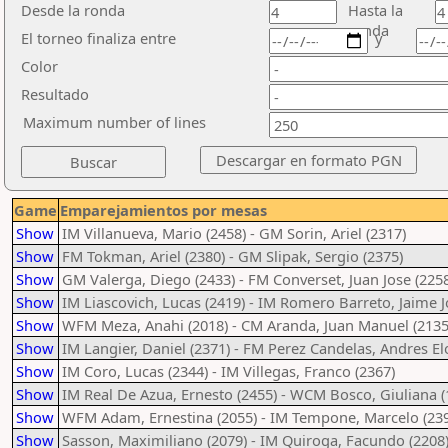
Desde la ronda
Hasta la
ronda
El torneo finaliza entre
y
Color
Resultado
Maximum number of lines
Game
Emparejamientos por mesas
Show
IM Villanueva, Mario (2458) - GM Sorin, Ariel (2317)
Show
FM Tokman, Ariel (2380) - GM Slipak, Sergio (2375)
Show
GM Valerga, Diego (2433) - FM Converset, Juan Jose (225
Show
IM Liascovich, Lucas (2419) - IM Romero Barreto, Jaime J
Show
WFM Meza, Anahi (2018) - CM Aranda, Juan Manuel (2135
Show
IM Langier, Daniel (2371) - FM Perez Candelas, Andres El
Show
IM Coro, Lucas (2344) - IM Villegas, Franco (2367)
Show
IM Real De Azua, Ernesto (2455) - WCM Bosco, Giuliana (
Show
WFM Adam, Ernestina (2055) - IM Tempone, Marcelo (23
Show
Sasson, Maximiliano (2079) - IM Quiroga, Facundo (2208