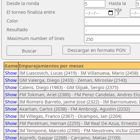
Desde la ronda
Hasta la
ronda
El torneo finaliza entre
y
Color
Resultado
Maximum number of lines
Game
Emparejamientos por mesas
Show
IM Liascovich, Lucas (2419) - IM Villanueva, Mario (2458)
Show
GM Valerga, Diego (2433) - Zeman, Miroslav (2143)
Show
Calens, Diego (1983) - GM Slipak, Sergio (2375)
Show
FM Tokman, Ariel (2380) - FM Perez Candelas, Andres Elo
Show
IM Romero Barreto, Jaime Jose (2322) - IM Barrionuevo, 
Show
Axarlian, Carlos (2038) - FM Ambrogi, Agustin (2232)
Show
IM Villegas, Franco (2367) - Ocampos, Ian (2204)
Show
FM Perelman, Hernan (2255) - IM Real De Azua, Ernesto 
Show
IM Tempone, Marcelo (2390) - FM Neustroev, Victor (2285
Show
Asprelli, Gaspar (2268) - Carcamo, Matias (2100)