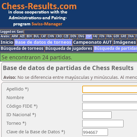
Logged on: Gast
Arabic
ARM
AZE
BIH
BUL
CAT
CHN
CRO
CZE
DEN
ENG
ESP
FAI
FIN
FRA
GER
GRE
INA
I
Inicio
Base de datos de torneos
Campeonato AUT
Imágenes
Búsqueda de torneos
Búsqueda de jugadores
Búsqueda de partida
Se encontraron 24 partidas.
Base de datos de partidas de Chess Results
Aviso:
No se diferencia entre mayúsculas y minúsculas. Al men
Apellido *)
Nombre
Código FIDE *)
ID Nacional *)
Torneo *)
Clave de la Base de Datos *)