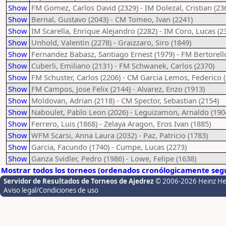
Show
FM Gomez, Carlos David (2329) - IM Dolezal, Cristian (23
Show
Bernal, Gustavo (2043) - CM Tomeo, Ivan (2241)
Show
IM Scarella, Enrique Alejandro (2282) - IM Coro, Lucas (2
Show
Unhold, Valentin (2278) - Graizzaro, Siro (1849)
Show
Fernandez Babasz, Santiago Ernest (1979) - FM Bertorello
Show
Cuberli, Emiliano (2131) - FM Schwanek, Carlos (2370)
Show
FM Schuster, Carlos (2206) - CM Garcia Lemos, Federico 
Show
FM Campos, Jose Felix (2144) - Alvarez, Enzo (1913)
Show
Moldovan, Adrian (2118) - CM Spector, Sebastian (2154)
Show
Naboulet, Pablo Leon (2026) - Leguizamon, Arnaldo (190
Show
Ferrero, Luis (1868) - Zelaya Aragon, Eros Ivan (1885)
Show
WFM Scarsi, Anna Laura (2032) - Paz, Patricio (1783)
Show
Garcia, Facundo (1740) - Cumpe, Lucas (2273)
Show
Ganza Svidler, Pedro (1986) - Lowe, Felipe (1638)
Mostrar todos los torneos (ordenados cronólogicamente segú
Servidor de Resultados de Torneos de Ajedrez
© 2006-2026 Heinz H
Aviso legal/Condiciones de uso