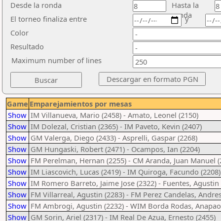
Desde la ronda
Hasta la
ronda
El torneo finaliza entre
y
Color
Resultado
Maximum number of lines
Game
Emparejamientos por mesas
Show
IM Villanueva, Mario (2458) - Amato, Leonel (2150)
Show
IM Dolezal, Cristian (2365) - IM Paveto, Kevin (2407)
Show
GM Valerga, Diego (2433) - Asprelli, Gaspar (2268)
Show
GM Hungaski, Robert (2471) - Ocampos, Ian (2204)
Show
FM Perelman, Hernan (2255) - CM Aranda, Juan Manuel (
Show
IM Liascovich, Lucas (2419) - IM Quiroga, Facundo (2208)
Show
IM Romero Barreto, Jaime Jose (2322) - Fuentes, Agustin 
Show
FM Villarreal, Agustin (2283) - FM Perez Candelas, Andres
Show
FM Ambrogi, Agustin (2232) - WIM Borda Rodas, Anapaol
Show
GM Sorin, Ariel (2317) - IM Real De Azua, Ernesto (2455)