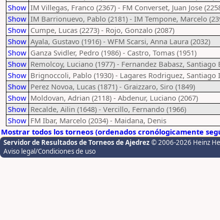
Show
IM Villegas, Franco (2367) - FM Converset, Juan Jose (225
Show
IM Barrionuevo, Pablo (2181) - IM Tempone, Marcelo (23
Show
Cumpe, Lucas (2273) - Rojo, Gonzalo (2087)
Show
Ayala, Gustavo (1916) - WFM Scarsi, Anna Laura (2032)
Show
Ganza Svidler, Pedro (1986) - Castro, Tomas (1951)
Show
Remolcoy, Luciano (1977) - Fernandez Babasz, Santiago E
Show
Brignoccoli, Pablo (1930) - Lagares Rodriguez, Santiago 
Show
Perez Novoa, Lucas (1871) - Graizzaro, Siro (1849)
Show
Moldovan, Adrian (2118) - Abdenur, Luciano (2067)
Show
Recalde, Ailin (1648) - Vercillo, Fernando (1966)
Show
FM Ibar, Marcelo (2034) - Maidana, Denis
Mostrar todos los torneos (ordenados cronólogicamente segú
Servidor de Resultados de Torneos de Ajedrez
© 2006-2026 Heinz H
Aviso legal/Condiciones de uso