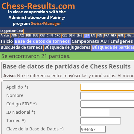
Logged on: Gast
Arabic
ARM
AZE
BIH
BUL
CAT
CHN
CRO
CZE
DEN
ENG
ESP
FAI
FIN
FRA
GER
GRE
INA
I
Inicio
Base de datos de torneos
Campeonato AUT
Imágenes
Búsqueda de torneos
Búsqueda de jugadores
Búsqueda de partida
Se encontraron 21 partidas.
Base de datos de partidas de Chess Results
Aviso:
No se diferencia entre mayúsculas y minúsculas. Al men
Apellido *)
Nombre
Código FIDE *)
ID Nacional *)
Torneo *)
Clave de la Base de Datos *)