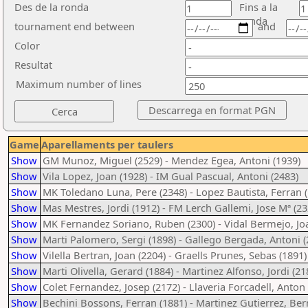
Des de la ronda
Fins a la
ronda
tournament end between
and
Color
Resultat
Maximum number of lines
Game
Aparellaments per taulers
Show
GM Munoz, Miguel (2529) - Mendez Egea, Antoni (1939)
Show
Vila Lopez, Joan (1928) - IM Gual Pascual, Antoni (2483)
Show
MK Toledano Luna, Pere (2348) - Lopez Bautista, Ferran 
Show
Mas Mestres, Jordi (1912) - FM Lerch Gallemi, Jose Mª (23
Show
MK Fernandez Soriano, Ruben (2300) - Vidal Bermejo, Jo
Show
Marti Palomero, Sergi (1898) - Gallego Bergada, Antoni (
Show
Vilella Bertran, Joan (2204) - Graells Prunes, Sebas (1891)
Show
Marti Olivella, Gerard (1884) - Martinez Alfonso, Jordi (21
Show
Colet Fernandez, Josep (2172) - Llaveria Forcadell, Anton
Show
Bechini Bossons, Ferran (1881) - Martinez Gutierrez, Ber