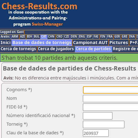
Logged on: Gast
Arabic
ARM
AZE
BIH
BUL
CAT
CHN
CRO
CZE
DEN
ENG
ESP
FAI
FIN
FRA
GER
GRE
INA
I
Inici
Base de dades de torneigs
Campionat AUT
Pictures
P+F
Cerca de torneigs
Cerca de jugadors
Cerca de partides
Registre de 
S'han trobat 10 partides amb aquests criteris.
Base de dades de partides de Chess-Results
Avis:
No es diferencia entre majúscules i minúscules. Com a mí
Cognoms *)
Nom
FIDE-Id *)
Número identificació nacional *)
Torneig *)
Clau de la base de dades *)