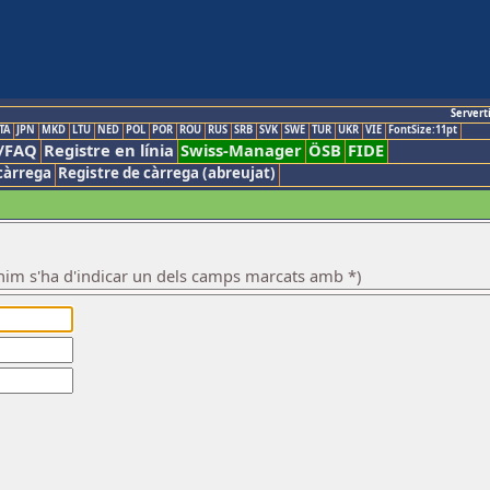
Servert
TA
JPN
MKD
LTU
NED
POL
POR
ROU
RUS
SRB
SVK
SWE
TUR
UKR
VIE
FontSize:11pt
/FAQ
Registre en línia
Swiss-Manager
ÖSB
FIDE
càrrega
Registre de càrrega (abreujat)
nim s'ha d'indicar un dels camps marcats amb *)