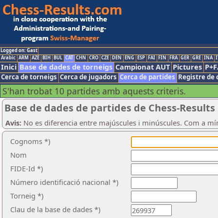
Logged on: Gast
Arabic
ARM
AZE
BIH
BUL
CAT
CHN
CRO
CZE
DEN
ENG
ESP
FAI
FIN
FRA
GER
GRE
INA
I
Inici
Base de dades de torneigs
Campionat AUT
Pictures
P+F
Cerca de torneigs
Cerca de jugadors
Cerca de partides
Registre de 
S'han trobat 10 partides amb aquests criteris.
Base de dades de partides de Chess-Results
Avis:
No es diferencia entre majúscules i minúscules. Com a mí
Cognoms *)
Nom
FIDE-Id *)
Número identificació nacional *)
Torneig *)
Clau de la base de dades *)