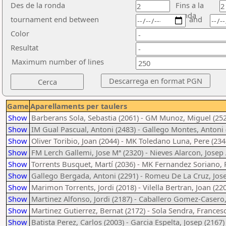
Des de la ronda
Fins a la
ronda
tournament end between
and
Color
Resultat
Maximum number of lines
Game
Aparellaments per taulers
Show
Barberans Sola, Sebastia (2061) - GM Munoz, Miguel (252
Show
IM Gual Pascual, Antoni (2483) - Gallego Montes, Antoni 
Show
Oliver Toribio, Joan (2044) - MK Toledano Luna, Pere (234
Show
FM Lerch Gallemi, Jose Mª (2320) - Nieves Alarcon, Josep 
Show
Torrents Busquet, Martí (2036) - MK Fernandez Soriano, 
Show
Gallego Bergada, Antoni (2291) - Romeu De La Cruz, Jose
Show
Marimon Torrents, Jordi (2018) - Vilella Bertran, Joan (22
Show
Martinez Alfonso, Jordi (2187) - Caballero Gomez-Casero,
Show
Martinez Gutierrez, Bernat (2172) - Sola Sendra, Francesc
Show
Batista Perez, Carlos (2003) - Garcia Espelta, Josep (2167)