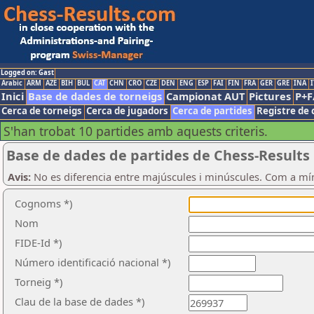
Logged on: Gast
Arabic
ARM
AZE
BIH
BUL
CAT
CHN
CRO
CZE
DEN
ENG
ESP
FAI
FIN
FRA
GER
GRE
INA
I
Inici
Base de dades de torneigs
Campionat AUT
Pictures
P+F
Cerca de torneigs
Cerca de jugadors
Cerca de partides
Registre de 
S'han trobat 10 partides amb aquests criteris.
Base de dades de partides de Chess-Results
Avis:
No es diferencia entre majúscules i minúscules. Com a mí
Cognoms *)
Nom
FIDE-Id *)
Número identificació nacional *)
Torneig *)
Clau de la base de dades *)