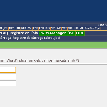
Servert
TA
JPN
MKD
LTU
NED
POL
POR
ROU
RUS
SRB
SVK
SWE
TUR
UKR
VIE
FontSize:11pt
/FAQ
Registre en línia
Swiss-Manager
ÖSB
FIDE
càrrega
Registre de càrrega (abreujat)
nim s'ha d'indicar un dels camps marcats amb *)