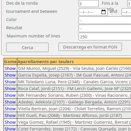
Des de la ronda
Fins a la
ronda
tournament end between
and
Color
Resultat
Maximum number of lines
Game
Aparellaments per taulers
Show
GM Munoz, Miguel (2529) - Vila Seuba, Joan Carles (2166)
Show
Garcia Espelta, Josep (2167) - IM Gual Pascual, Antoni (2
Show
MK Toledano Luna, Pere (2348) - Canales Garcia, Vicenc (
Show
Roca Calaf, Jordi (2151) - FM Lerch Gallemi, Jose Mª (2320
Show
MK Fernandez Soriano, Ruben (2300) - Vinas Racionero, J
Show
Adedeji, Adekola (2107) - Gallego Bergada, Antoni (2291)
Show
Vilella Bertran, Joan (2204) - Clotet Torrelles, Ramon (210
Show
Hill Guell, Pau (2068) - Martinez Alfonso, Jordi (2187)
Show
Vega Gomez, Rafael (1945) - Martinez Gutierrez, Bernat (
Show
Colet Fernandez, Josep (2172) - Canovas Quesada, Joan J