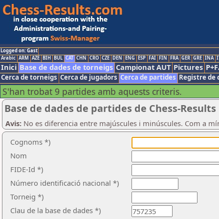
Logged on: Gast
Arabic
ARM
AZE
BIH
BUL
CAT
CHN
CRO
CZE
DEN
ENG
ESP
FAI
FIN
FRA
GER
GRE
INA
I
Inici
Base de dades de torneigs
Campionat AUT
Pictures
P+F
Cerca de torneigs
Cerca de jugadors
Cerca de partides
Registre de 
S'han trobat 9 partides amb aquests criteris.
Base de dades de partides de Chess-Results
Avis:
No es diferencia entre majúscules i minúscules. Com a mí
Cognoms *)
Nom
FIDE-Id *)
Número identificació nacional *)
Torneig *)
Clau de la base de dades *)