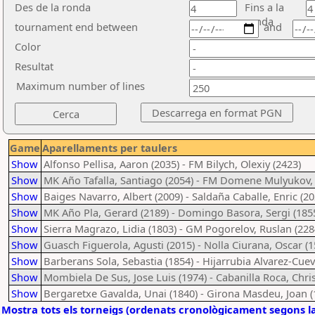
Des de la ronda
Fins a la
ronda
tournament end between
and
Color
Resultat
Maximum number of lines
Game
Aparellaments per taulers
Show
Alfonso Pellisa, Aaron (2035) - FM Bilych, Olexiy (2423)
Show
MK Año Tafalla, Santiago (2054) - FM Domene Mulyukov, 
Show
Baiges Navarro, Albert (2009) - Saldaña Caballe, Enric (20
Show
MK Año Pla, Gerard (2189) - Domingo Basora, Sergi (185
Show
Sierra Magrazo, Lidia (1803) - GM Pogorelov, Ruslan (228
Show
Guasch Figuerola, Agusti (2015) - Nolla Ciurana, Oscar (1
Show
Barberans Sola, Sebastia (1854) - Hijarrubia Alvarez-Cue
Show
Mombiela De Sus, Jose Luis (1974) - Cabanilla Roca, Chris
Show
Bergaretxe Gavalda, Unai (1840) - Girona Masdeu, Joan (
Mostra tots els torneigs (ordenats cronològicament segons l