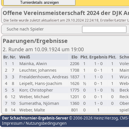
Offene Vereinsmeisterschaft 2024 der DJK Ar
Die Seite wurde zuletzt aktualisiert am 29.10.2024 22:24:18, Ersteller/Letzte
Suche nach Spieler
Paarungen/Ergebnisse
2. Runde am 10.09.1924 um 19:00
Br.
Nr.
Weiß
Elo
Pkt.
Ergebnis
Pkt.
Sch
1
1
Mainka, Alwin
2206
1
1 - 0
1
Vole
2
7
Leuchter, Johannes
1708
1
0 - 1
1
Main
3
3
Freialdenhoven, Andreas
1837
1
1 - 0
1
Würz
4
8
Leipelt, Hans-Joachim
1626
½
0 - 1
1
Webe
5
5
Korr, Christopher
1775
0
1 - 0
½
Becke
6
12
Weber, Michael
1201
0
0 - 1
0
Reck
7
10
Sumeratha, Njöman
1360
0
1 - 0
0
Ober
8
14
Weber, Malte
801
0
1
spiel
Der Schachturnier-Ergebnis-Server
© 2006-2026 Heinz Herzog
, CMS
Impressum / Nutzungsbedingungen