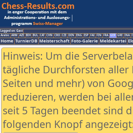
Logged on: Gast
Arabic
ARM
AZE
BIH
BUL
CAT
CHN
CRO
CZE
DEN
ENG
ESP
FAI
FIN
FRA
GER
GRE
INA
I
Home
TurnierDB
Meisterschaft
Foto-Galerie
Meldekartei
El
Hinweis: Um die Serverbel
tägliche Durchforsten aller 
Seiten und mehr) von Goog
reduzieren, werden bei alle
seit 5 Tagen beendet sind d
folgenden Knopf angezeigt