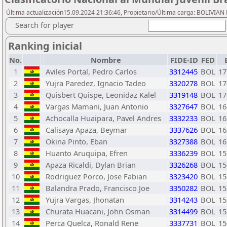
Última actualización15.09.2024 21:36:46, Propietario/Última carga: BOLIVI
Search for player
Ranking inicial
No.
Nombre
FIDE-ID
FED
1
Aviles Portal, Pedro Carlos
3312445
BOL
17
2
Yujra Paredez, Ignacio Tadeo
3320278
BOL
17
3
Quisbert Quispe, Leonidaz Kalel
3319148
BOL
17
4
Vargas Mamani, Juan Antonio
3327647
BOL
16
5
Achocalla Huaipara, Pavel Andres
3332233
BOL
16
6
Calisaya Apaza, Beymar
3337626
BOL
16
7
Okina Pinto, Eban
3327388
BOL
16
8
Huanto Aruquipa, Efren
3336239
BOL
15
9
Apaza Ricaldi, Dylan Brian
3326268
BOL
15
10
Rodriguez Porco, Jose Fabian
3323420
BOL
15
11
Balandra Prado, Francisco Joe
3350282
BOL
15
12
Yujra Vargas, Jhonatan
3314243
BOL
15
13
Churata Huacani, John Osman
3314499
BOL
15
14
Perca Quelca, Ronald Rene
3337731
BOL
15