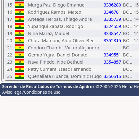
15
Murga Paz, Diego Emanuel
3336280
BOL
15
16
Rodriguez Ramos, Mateo
3346781
BOL
15
17
Arteaga Herbas, Thiago Andre
3335739
BOL
14
18
Yupanqui Zapata, Rodrigo
3324559
BOL
14
19
Nina Maraz, Miguel
3348547
BOL
14
20
Chura Mamani, Aldo Oliver Ben
3352315
BOL
14
21
Condori Chambi, Victor Alejandro
BOL
22
Gemio Yujra, Daniel Donato
3349551
BOL
23
Nava Pinedo, Noe Bethuel
3354857
BOL
24
Patty Cumara, Isaac Fernando
BOL
25
Quenallata Huanca, Dominic Hugo
3356515
BOL
Servidor de Resultados de Torneos de Ajedrez
© 2006-2026 Heinz H
Aviso legal/Condiciones de uso