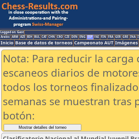
Logged on: Gast
Arabic
ARM
AZE
BIH
BUL
CAT
CHN
CRO
CZE
DEN
ENG
ESP
FAI
FIN
FRA
GER
GRE
INA
I
Inicio
Base de datos de torneos
Campeonato AUT
Imágenes
Nota: Para reducir la carga 
escaneos diarios de motor
todos los torneos finalizad
semanas se muestran tras p
botón:
Clasificatorio Nacional al Mundial Juvenil Bra