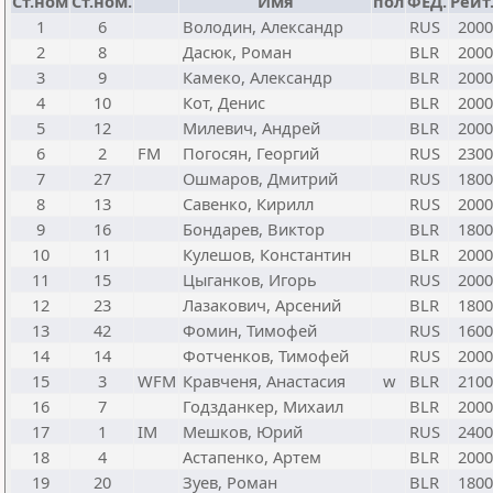
Ст.ном
Ст.ном.
Имя
пол
ФЕД.
Рейт
1
6
Володин, Александр
RUS
2000
2
8
Дасюк, Роман
BLR
2000
3
9
Камеко, Александр
BLR
2000
4
10
Кот, Денис
BLR
2000
5
12
Милевич, Андрей
BLR
2000
6
2
FM
Погосян, Георгий
RUS
2300
7
27
Ошмаров, Дмитрий
RUS
1800
8
13
Савенко, Кирилл
RUS
2000
9
16
Бондарев, Виктор
BLR
1800
10
11
Кулешов, Константин
BLR
2000
11
15
Цыганков, Игорь
RUS
2000
12
23
Лазакович, Арсений
BLR
1800
13
42
Фомин, Тимофей
RUS
1600
14
14
Фотченков, Тимофей
RUS
2000
15
3
WFM
Кравченя, Анастасия
w
BLR
2100
16
7
Годзданкер, Михаил
BLR
2000
17
1
IM
Мешков, Юрий
RUS
2400
18
4
Астапенко, Артем
BLR
2000
19
20
Зуев, Роман
BLR
1800