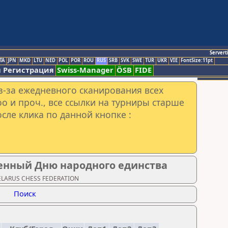
Servert
TA
JPN
MKD
LTU
NED
POL
POR
ROU
RUS
SRB
SVK
SWE
TUR
UKR
VIE
FontSize:11pt
 Регистрация
Swiss-Manager
ÖSB
FIDE
з-за ежедневного сканирования всех
o и проч., все ссылки на турниры старше
сле клика по данной кнопке :
енный Дню народного единства
BELARUS CHESS FEDERATION
Поиск