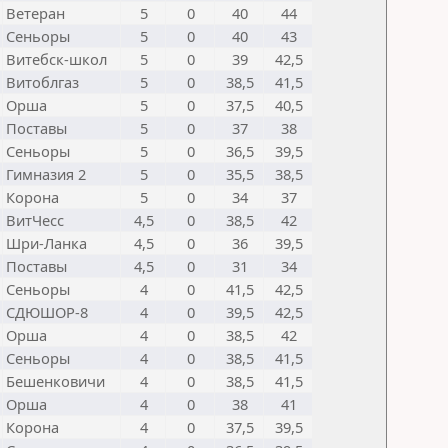
Ветеран
5
0
40
44
Сеньоры
5
0
40
43
Витебск-школ
5
0
39
42,5
Витоблгаз
5
0
38,5
41,5
Орша
5
0
37,5
40,5
Поставы
5
0
37
38
Сеньоры
5
0
36,5
39,5
Гимназия 2
5
0
35,5
38,5
Корона
5
0
34
37
ВитЧесс
4,5
0
38,5
42
Шри-Ланка
4,5
0
36
39,5
Поставы
4,5
0
31
34
Сеньоры
4
0
41,5
42,5
СДЮШОР-8
4
0
39,5
42,5
Орша
4
0
38,5
42
Сеньоры
4
0
38,5
41,5
Бешенковичи
4
0
38,5
41,5
Орша
4
0
38
41
Корона
4
0
37,5
39,5