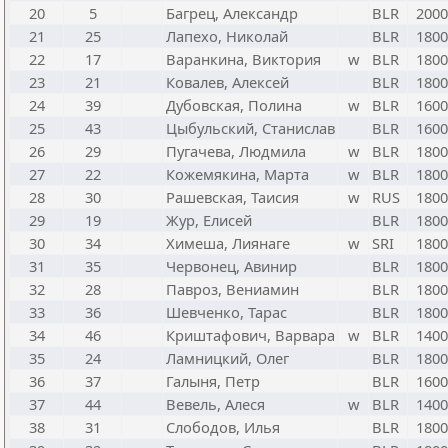
20
5
Багрец, Александр
BLR
2000
21
25
Лапехо, Николай
BLR
1800
22
17
Варанкина, Виктория
w
BLR
1800
23
21
Ковалев, Алексей
BLR
1800
24
39
Дубовская, Полина
w
BLR
1600
25
43
Цыбульский, Станислав
BLR
1600
26
29
Пугачева, Людмила
w
BLR
1800
27
22
Кожемякина, Марта
w
BLR
1800
28
30
Рашевская, Таисия
w
RUS
1800
29
19
Жур, Елисей
BLR
1800
30
34
Химеша, Лиянаге
w
SRI
1800
31
35
Червонец, Авинир
BLR
1800
32
28
Павроз, Вениамин
BLR
1800
33
36
Шевченко, Тарас
BLR
1800
34
46
Криштафович, Варвара
w
BLR
1400
35
24
Ламницкий, Олег
BLR
1800
36
37
Галыня, Петр
BLR
1600
37
44
Вевель, Алеся
w
BLR
1400
38
31
Слободов, Илья
BLR
1800