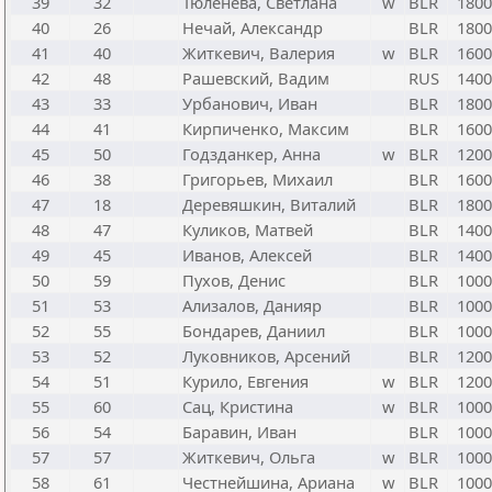
39
32
Тюленева, Светлана
w
BLR
1800
40
26
Нечай, Александр
BLR
1800
41
40
Житкевич, Валерия
w
BLR
1600
42
48
Рашевский, Вадим
RUS
1400
43
33
Урбанович, Иван
BLR
1800
44
41
Кирпиченко, Максим
BLR
1600
45
50
Годзданкер, Анна
w
BLR
1200
46
38
Григорьев, Михаил
BLR
1600
47
18
Деревяшкин, Виталий
BLR
1800
48
47
Куликов, Матвей
BLR
1400
49
45
Иванов, Алексей
BLR
1400
50
59
Пухов, Денис
BLR
1000
51
53
Ализалов, Данияр
BLR
1000
52
55
Бондарев, Даниил
BLR
1000
53
52
Луковников, Арсений
BLR
1200
54
51
Курило, Евгения
w
BLR
1200
55
60
Сац, Кристина
w
BLR
1000
56
54
Баравин, Иван
BLR
1000
57
57
Житкевич, Ольга
w
BLR
1000
58
61
Честнейшина, Ариана
w
BLR
1000