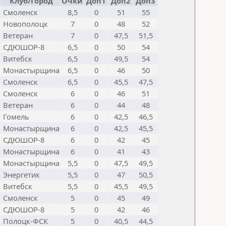
.
Клуб/Город
Очки
Доп1
Доп2
Доп3
Смоленск
8,5
0
51
55
Новополоцк
7
0
48
52
Ветеран
7
0
47,5
51,5
СДЮШОР-8
6,5
0
50
54
Витебск
6,5
0
49,5
54
Монастырщина
6,5
0
46
50
Смоленск
6,5
0
45,5
47,5
Смоленск
6
0
46
51
Ветеран
6
0
44
48
Гомель
6
0
42,5
46,5
Монастырщина
6
0
42,5
45,5
СДЮШОР-8
6
0
42
45
Монастырщина
6
0
41
43
Монастырщина
5,5
0
47,5
49,5
Энергетик
5,5
0
47
50,5
Витебск
5,5
0
45,5
49,5
Смоленск
5
0
45
49
СДЮШОР-8
5
0
42
46
Полоцк-ФСК
5
0
40,5
44,5