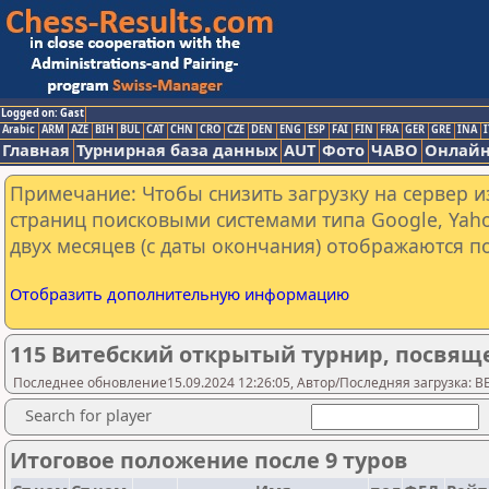
Logged on: Gast
Arabic
ARM
AZE
BIH
BUL
CAT
CHN
CRO
CZE
DEN
ENG
ESP
FAI
FIN
FRA
GER
GRE
INA
I
Главная
Турнирная база данных
AUT
Фото
ЧАВО
Онлайн
Примечание: Чтобы снизить загрузку на сервер и
страниц поисковыми системами типа Google, Yaho
двух месяцев (с даты окончания) отображаются по
Отобразить дополнительную информацию
115 Витебский открытый турнир, посвящ
Последнее обновление15.09.2024 12:26:05, Автор/Последняя загрузка: 
Search for player
Итоговое положение после 9 туров