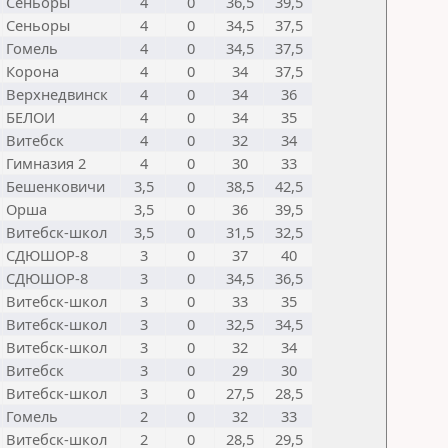
Сеньоры
4
0
36,5
39,5
Сеньоры
4
0
34,5
37,5
Гомель
4
0
34,5
37,5
Корона
4
0
34
37,5
Верхнедвинск
4
0
34
36
БЕЛОИ
4
0
34
35
Витебск
4
0
32
34
Гимназия 2
4
0
30
33
Бешенковичи
3,5
0
38,5
42,5
Орша
3,5
0
36
39,5
Витебск-школ
3,5
0
31,5
32,5
СДЮШОР-8
3
0
37
40
СДЮШОР-8
3
0
34,5
36,5
Витебск-школ
3
0
33
35
Витебск-школ
3
0
32,5
34,5
Витебск-школ
3
0
32
34
Витебск
3
0
29
30
Витебск-школ
3
0
27,5
28,5
Гомель
2
0
32
33
Витебск-школ
2
0
28,5
29,5