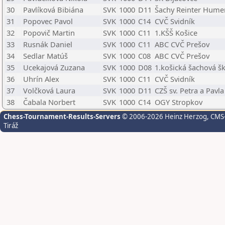
30
Pavlíková Bibiána
SVK
1000
D11
Šachy Reinter Hum
31
Popovec Pavol
SVK
1000
C14
CVČ Svidník
32
Popovič Martin
SVK
1000
C11
1.KŠŠ Košice
33
Rusnák Daniel
SVK
1000
C11
ABC CVČ Prešov
34
Sedlar Matúš
SVK
1000
C08
ABC CVČ Prešov
35
Ucekajová Zuzana
SVK
1000
D08
1.košická šachová š
36
Uhrín Alex
SVK
1000
C11
CVČ Svidník
37
Volčková Laura
SVK
1000
D11
CZŠ sv. Petra a Pavl
38
Čabala Norbert
SVK
1000
C14
OGY Stropkov
Chess-Tournament-Results-Servers
© 2006-2026 Heinz Herzog
, CMS
Tiráž