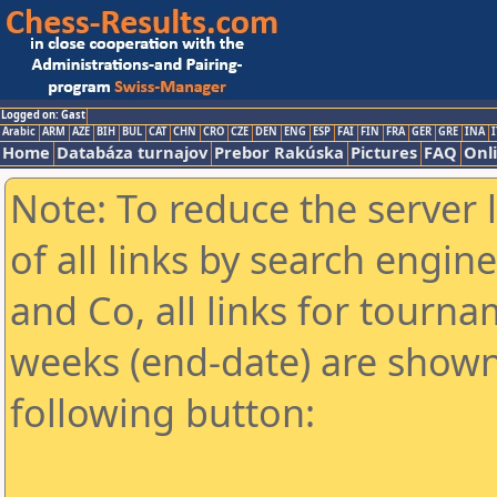
Logged on: Gast
Arabic
ARM
AZE
BIH
BUL
CAT
CHN
CRO
CZE
DEN
ENG
ESP
FAI
FIN
FRA
GER
GRE
INA
I
Home
Databáza turnajov
Prebor Rakúska
Pictures
FAQ
Onl
Note: To reduce the server 
of all links by search engin
and Co, all links for tourn
weeks (end-date) are shown 
following button: