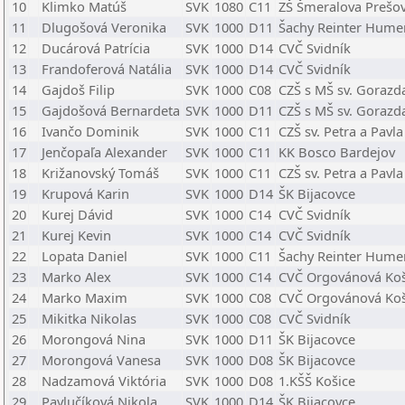
10
Klimko Matúš
SVK
1080
C11
ZŠ Šmeralova Prešo
11
Dlugošová Veronika
SVK
1000
D11
Šachy Reinter Hum
12
Ducárová Patrícia
SVK
1000
D14
CVČ Svidník
13
Frandoferová Natália
SVK
1000
D14
CVČ Svidník
14
Gajdoš Filip
SVK
1000
C08
CZŠ s MŠ sv. Gorazd
15
Gajdošová Bernardeta
SVK
1000
D11
CZŠ s MŠ sv. Gorazd
16
Ivančo Dominik
SVK
1000
C11
CZŠ sv. Petra a Pavl
17
Jenčopaľa Alexander
SVK
1000
C11
KK Bosco Bardejov
18
Križanovský Tomáš
SVK
1000
C11
CZŠ sv. Petra a Pavl
19
Krupová Karin
SVK
1000
D14
ŠK Bijacovce
20
Kurej Dávid
SVK
1000
C14
CVČ Svidník
21
Kurej Kevin
SVK
1000
C14
CVČ Svidník
22
Lopata Daniel
SVK
1000
C11
Šachy Reinter Hum
23
Marko Alex
SVK
1000
C14
CVČ Orgovánová Koš
24
Marko Maxim
SVK
1000
C08
CVČ Orgovánová Koš
25
Mikitka Nikolas
SVK
1000
C08
CVČ Svidník
26
Morongová Nina
SVK
1000
D11
ŠK Bijacovce
27
Morongová Vanesa
SVK
1000
D08
ŠK Bijacovce
28
Nadzamová Viktória
SVK
1000
D08
1.KŠŠ Košice
29
Pavlučíková Nikola
SVK
1000
D14
ŠK Bijacovce