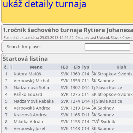
ukáž detaily turnaja
1.ročník šachového turnaja Rytiera Johanesa
Posledná aktualizácia 25.05.2013 15:26:52, Creator/Last Upload: Slovak Chess
Search for player
Štartová listina
č.
T
Meno
FED
Elo
Typ
Klub
1
Kotora Matúš
SVK
1360
C14
ŠK Stropkov+Svidník
2
Verbovský Michal
SVK
1356
C11
ŠK Sabinov
3
Nadzamová Sofia
SVK
1302
D14
Tj Slavia Kosice
4
Paňko Eduard
SVK
1275
C11
ŠK Stropkov+Svidník
5
Nadzamová Rebeka
SVK
1274
D14
Tj Slavia Kosice
6
Verbovská Andrea
SVK
1219
D14
ŠK Sabinov
7
Kravcová Andrea
SVK
1165
D11
ŠK Sabinov
8
Mikitka Adrián
SVK
1158
C14
CVČ Svidník
9
Verbovský Jozef
SVK
1148
C14
ŠK Sabinov