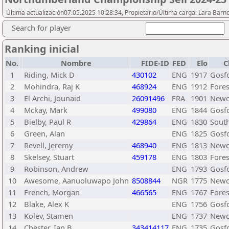
Última actualización07.05.2025 10:28:34, Propietario/Última carga: Lara Barn
Search for player
Ranking inicial
No.
Nombre
FIDE-ID
FED
Elo
C
1
Riding, Mick D
430102
ENG
1917
Gosf
2
Mohindra, Raj K
468924
ENG
1912
Fores
3
El Archi, Jounaid
26091496
FRA
1901
Newc
4
Mckay, Mark
499080
ENG
1844
Gosf
5
Bielby, Paul R
429864
ENG
1830
South
6
Green, Alan
ENG
1825
Gosf
7
Revell, Jeremy
468940
ENG
1813
Newca
8
Skelsey, Stuart
459178
ENG
1803
Fores
9
Robinson, Andrew
ENG
1793
Gosf
10
Awesome, Aanuoluwapo John
8508844
NGR
1775
Newc
11
French, Morgan
466565
ENG
1767
Fores
12
Blake, Alex K
ENG
1756
Gosf
13
Kolev, Stamen
ENG
1737
Newc
14
Chester, Ian B
343414117
ENG
1735
Gosf