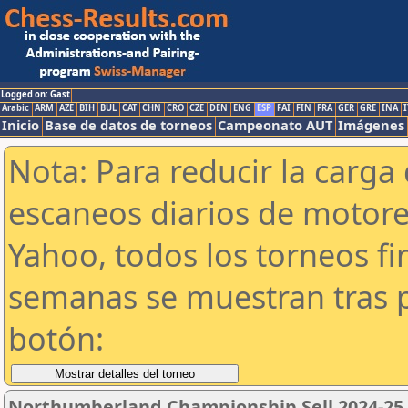
Logged on: Gast
Arabic
ARM
AZE
BIH
BUL
CAT
CHN
CRO
CZE
DEN
ENG
ESP
FAI
FIN
FRA
GER
GRE
INA
I
Inicio
Base de datos de torneos
Campeonato AUT
Imágenes
Nota: Para reducir la carga 
escaneos diarios de motor
Yahoo, todos los torneos f
semanas se muestran tras p
botón:
Northumberland Championship Sell 2024-25