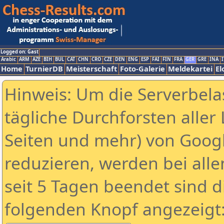
Logged on: Gast
Arabic
ARM
AZE
BIH
BUL
CAT
CHN
CRO
CZE
DEN
ENG
ESP
FAI
FIN
FRA
GER
GRE
INA
I
Home
TurnierDB
Meisterschaft
Foto-Galerie
Meldekartei
El
Hinweis: Um die Serverbela
tägliche Durchforsten aller 
Seiten und mehr) von Goog
reduzieren, werden bei alle
seit 5 Tagen beendet sind d
folgenden Knopf angezeigt