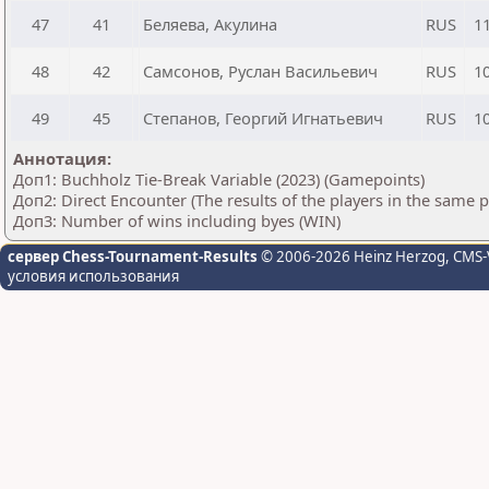
47
41
Беляева, Акулина
RUS
1
48
42
Самсонов, Руслан Васильевич
RUS
1
49
45
Степанов, Георгий Игнатьевич
RUS
1
Аннотация:
Доп1: Buchholz Tie-Break Variable (2023) (Gamepoints)
Доп2: Direct Encounter (The results of the players in the same 
Доп3: Number of wins including byes (WIN)
сервер Chess-Tournament-Results
© 2006-2026 Heinz Herzog
, CMS-
условия использования