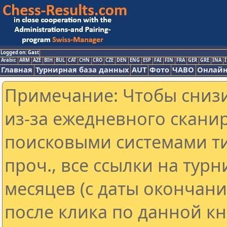
Logged on: Gast
Arabic
ARM
AZE
BIH
BUL
CAT
CHN
CRO
CZE
DEN
ENG
ESP
FAI
FIN
FRA
GER
GRE
INA
I
Главная
Турнирная база данных
AUT
Фото
ЧАВО
Онлайн
Примечание: Чтобы снизи
из-за ежедневного скани
поисковыми системами ти
проч., все ссылки на тур
месяцев (с даты окончан
после клика по данной кн