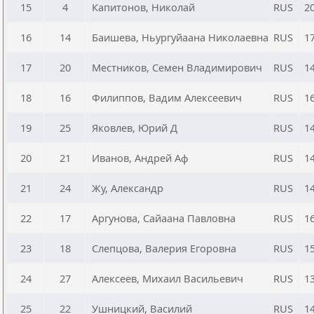
15
4
Капитонов, Николай
RUS
2
16
14
Баишева, Ньургуйаана Николаевна
RUS
1
17
20
Местников, Семен Владимирович
RUS
1
18
16
Филиппов, Вадим Алексеевич
RUS
1
19
25
Яковлев, Юрий Д
RUS
1
20
21
Иванов, Андрей Аф
RUS
1
21
24
Жу, Александр
RUS
1
22
17
Аргунова, Сайаана Павловна
RUS
1
23
18
Слепцова, Валерия Егоровна
RUS
1
24
27
Алексеев, Михаил Васильевич
RUS
1
25
22
Ушницкий, Василий
RUS
1