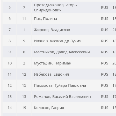
Протодьяконов, Игорь
5
7
RUS
1
Спиридонович
6
11
Пак, Полина
RUS
1
7
1
Жирков, Владислав
RUS
2
8
9
Иванов, Александр Лукич
RUS
1
9
8
Местников, Давид Алексеевич
RUS
1
10
2
Мустафин, Нариман
RUS
2
11
12
Избекова, Евдокия
RUS
1
12
15
Пахомова, Туйара Павловна
RUS
1
13
13
Романов, Василий Васильевич
RUS
1
14
19
Колосов, Гаврил
RUS
1