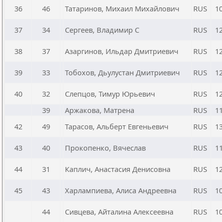
36
46
Татаринов, Михаил Михайлович
RUS
1
37
34
Сергеев, Владимир С
RUS
1
38
37
Азаргинов, Ильдар Дмитриевич
RUS
1
39
33
Тобохов, Дьулустан Дмитриевич
RUS
1
40
32
Слепцов, Тимур Юрьевич
RUS
1
39
Аржакова, Матрена
RUS
1
42
49
Тарасов, Альберт Евгеньевич
RUS
1
43
40
Прокопенко, Вячеслав
RUS
1
44
31
Каплич, Анастасия Денисовна
RUS
1
45
43
Харлампиева, Алиса Андреевна
RUS
1
44
Сивцева, Айталина Алексеевна
RUS
1