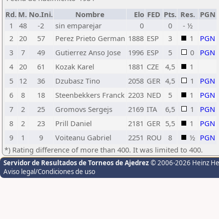
Rd.
M.
No.Ini.
Nombre
Elo
FED
Pts.
Res.
PGN
1
48
-2
sin emparejar
0
0
- ½
2
20
57
Perez Prieto German
1888
ESP
3
1
PGN
3
7
49
Gutierrez Anso Jose
1996
ESP
5
0
PGN
4
20
61
Kozak Karel
1881
CZE
4,5
1
5
12
36
Dzubasz Tino
2058
GER
4,5
1
PGN
6
8
18
Steenbekkers Franck
2203
NED
5
1
PGN
7
2
25
Gromovs Sergejs
2169
ITA
6,5
1
PGN
8
2
23
Prill Daniel
2181
GER
5,5
1
PGN
9
1
9
Voiteanu Gabriel
2251
ROU
8
½
PGN
*) Rating difference of more than 400. It was limited to 400.
Servidor de Resultados de Torneos de Ajedrez
© 2006-2026 Heinz H
Aviso legal/Condiciones de uso