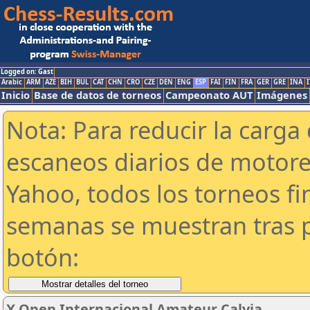
Logged on: Gast
Arabic
ARM
AZE
BIH
BUL
CAT
CHN
CRO
CZE
DEN
ENG
ESP
FAI
FIN
FRA
GER
GRE
INA
I
Inicio
Base de datos de torneos
Campeonato AUT
Imágenes
Nota: Para reducir la carga 
escaneos diarios de motor
Yahoo, todos los torneos f
semanas se muestran tras p
botón:
X Open Internacional Amateur Calvia