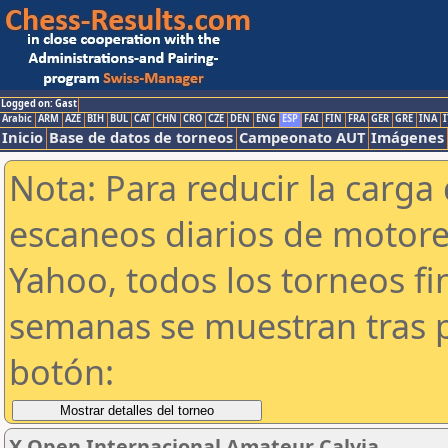
Logged on: Gast
Arabic
ARM
AZE
BIH
BUL
CAT
CHN
CRO
CZE
DEN
ENG
ESP
FAI
FIN
FRA
GER
GRE
INA
I
Inicio
Base de datos de torneos
Campeonato AUT
Imágenes
Nota: Para reducir la carga 
escaneos diarios de motor
Yahoo, todos los torneos f
semanas se muestran tras p
botón:
X Open Internacional Amateur Calvia