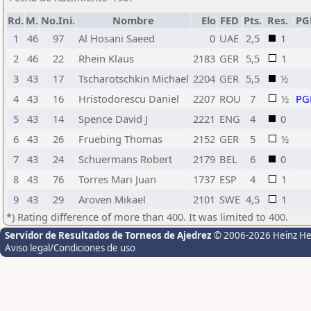
Rd.
M.
No.Ini.
Nombre
Elo
FED
Pts.
Res.
PG
1
46
97
Al Hosani Saeed
0
UAE
2,5
1
2
46
22
Rhein Klaus
2183
GER
5,5
1
3
43
17
Tscharotschkin Michael
2204
GER
5,5
½
4
43
16
Hristodorescu Daniel
2207
ROU
7
½
PG
5
43
14
Spence David J
2221
ENG
4
0
6
43
26
Fruebing Thomas
2152
GER
5
½
7
43
24
Schuermans Robert
2179
BEL
6
0
8
43
76
Torres Mari Juan
1737
ESP
4
1
9
43
29
Aroven Mikael
2101
SWE
4,5
1
*) Rating difference of more than 400. It was limited to 400.
Servidor de Resultados de Torneos de Ajedrez
© 2006-2026 Heinz H
Aviso legal/Condiciones de uso