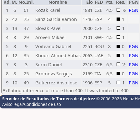
Rd.
M.
No.Ini.
Nombre
Elo
FED
Pts.
Res.
PGN
1
6
61
Kozak Karel
1881
CZE
4,5
½
PGN
2
42
75
Sanz Garcia Ramon
1746
ESP
4
1
3
13
47
Slovak Pavel
2000
CZE
5
1
4
8
29
Aroven Mikael
2101
SWE
4,5
1
5
3
9
Voiteanu Gabriel
2251
ROU
8
0
PGN
6
12
35
Khouri Ahmed Abbas
2063
UAE
5
1
PGN
7
3
3
Sorm Daniel
2310
CZE
6,5
½
PGN
8
8
25
Gromovs Sergejs
2169
ITA
6,5
0
PGN
9
10
49
Gutierrez Anso Jose
1996
ESP
5
1
PGN
*) Rating difference of more than 400. It was limited to 400.
Servidor de Resultados de Torneos de Ajedrez
© 2006-2026 Heinz H
Aviso legal/Condiciones de uso