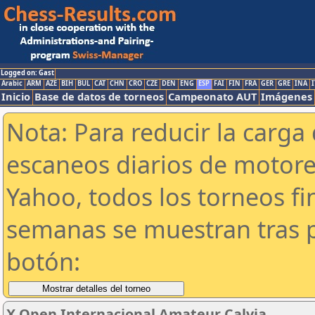
Logged on: Gast
Arabic
ARM
AZE
BIH
BUL
CAT
CHN
CRO
CZE
DEN
ENG
ESP
FAI
FIN
FRA
GER
GRE
INA
I
Inicio
Base de datos de torneos
Campeonato AUT
Imágenes
Nota: Para reducir la carga 
escaneos diarios de motor
Yahoo, todos los torneos f
semanas se muestran tras p
botón:
X Open Internacional Amateur Calvia