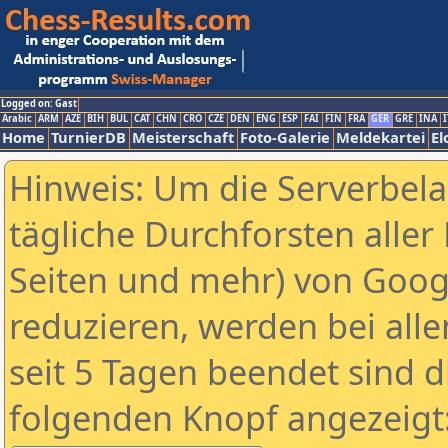
Logged on: Gast
Arabic
ARM
AZE
BIH
BUL
CAT
CHN
CRO
CZE
DEN
ENG
ESP
FAI
FIN
FRA
GER
GRE
INA
I
Home
TurnierDB
Meisterschaft
Foto-Galerie
Meldekartei
El
Hinweis: Um die Serverbel
tägliche Durchforsten aller 
Seiten und mehr) von Goog
reduzieren, werden bei alle
seit 5 Tagen beendet sind d
folgenden Knopf angezeigt