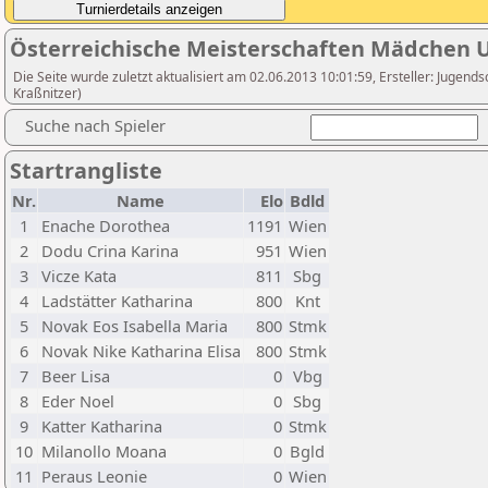
Österreichische Meisterschaften Mädchen 
Die Seite wurde zuletzt aktualisiert am 02.06.2013 10:01:59, Ersteller: Jugen
Kraßnitzer)
Suche nach Spieler
Startrangliste
Nr.
Name
Elo
Bdld
1
Enache Dorothea
1191
Wien
2
Dodu Crina Karina
951
Wien
3
Vicze Kata
811
Sbg
4
Ladstätter Katharina
800
Knt
5
Novak Eos Isabella Maria
800
Stmk
6
Novak Nike Katharina Elisa
800
Stmk
7
Beer Lisa
0
Vbg
8
Eder Noel
0
Sbg
9
Katter Katharina
0
Stmk
10
Milanollo Moana
0
Bgld
11
Peraus Leonie
0
Wien